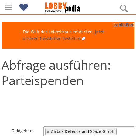
[
]
schließen
Die Welt des Lobbyismus entdecken.
Jetzt
unseren Newsletter bestellen.
Abfrage ausführen:
Navigation
Parteispenden
Über Lobbypedia
Inhalt A-Z
Artikel nach Kategorien
FAQ
Geldgeber:
Airbus Defence and Space GmbH