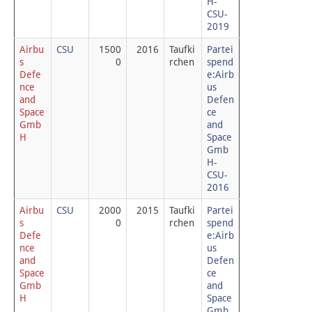
H-
CSU-
2019
Airbu
CSU
1500
2016
Taufki
Partei
s 
0
rchen
spend
Defe
e:Airb
nce 
us 
and 
Defen
Space 
ce 
Gmb
and 
H
Space 
Gmb
H-
CSU-
2016
Airbu
CSU
2000
2015
Taufki
Partei
s 
0
rchen
spend
Defe
e:Airb
nce 
us 
and 
Defen
Space 
ce 
Gmb
and 
H
Space 
Gmb