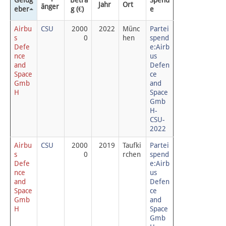
Geldg
Betra
Spend
Jahr
Ort
änger
eber
g (€)
e
Datenschutz
Airbu
CSU
2000
2022
Münc
Partei
s 
0
hen
spend
Defe
e:Airb
Über Lobbypedia
nce 
us 
and 
Defen
Impressum
Space 
ce 
Gmb
and 
H
Space 
Gmb
H-
CSU-
2022
Airbu
CSU
2000
2019
Taufki
Partei
s 
0
rchen
spend
Defe
e:Airb
nce 
us 
and 
Defen
Space 
ce 
Gmb
and 
H
Space 
Gmb