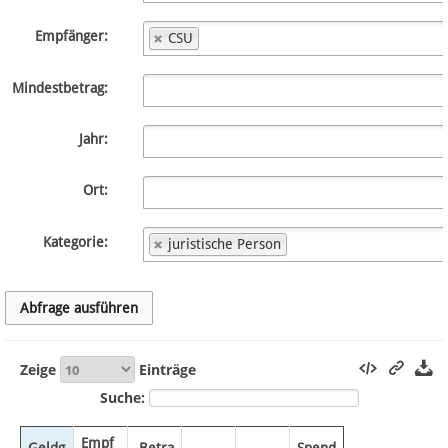
Spenden
Empfänger:
CSU
Fördermitglied werden
Mindestbetrag:
Fehler melden
Jahr:
Vernetzen
Ort:
Newsletter
Kategorie:
juristische Person
Bluesky
Facebook
Instagram
Zeige
Einträge
Suche:
Anmelden
Empf