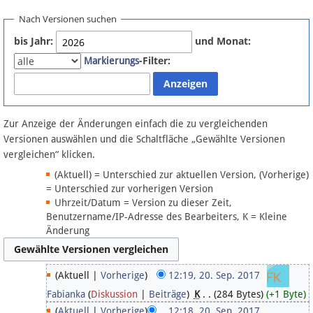
Spenden
Nach Versionen suchen
bis Jahr:
und Monat:
Fördermitglied werden
-Filter:
Markierungs
Fehler melden
Vernetzen
Zur Anzeige der Änderungen einfach die zu vergleichenden
Versionen auswählen und die Schaltfläche „Gewählte Versionen
vergleichen“ klicken.
Newsletter
(Aktuell) = Unterschied zur aktuellen Version, (Vorherige)
Bluesky
= Unterschied zur vorherigen Version
Uhrzeit/Datum = Version zu dieser Zeit,
Benutzername/IP-Adresse des Bearbeiters, K = Kleine
Facebook
Änderung
Instagram
(Aktuell |
Vorherige
)
12:19, 20. Sep. 2017
‎
Fabianka
(
Diskussion
|
Beiträge
)
‎
K
. .
(284 Bytes)
(+1 Byte)
Anmelden
(
Aktuell
|
Vorherige
)
12:18, 20. Sep. 2017