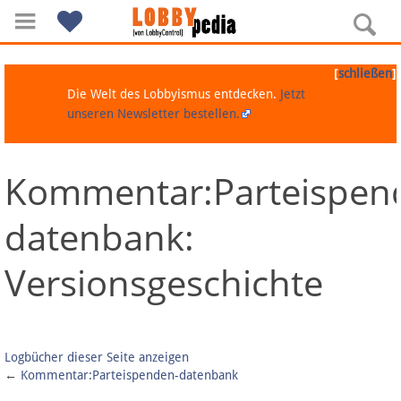
[
]
schließen
Die Welt des Lobbyismus entdecken.
Jetzt
unseren Newsletter bestellen.
Kommentar:Parteispen
Navigation
datenbank:
Über Lobbypedia
Versionsgeschichte
Inhalt A-Z
Artikel nach Kategorien
Logbücher dieser Seite anzeigen
FAQ
←
Kommentar:Parteispenden-datenbank