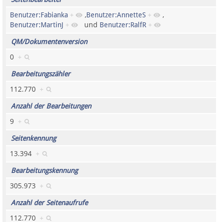
,
,
Benutzer:Fabianka
+
Benutzer:AnnetteS
+
und
Benutzer:MartinJ
+
Benutzer:RalfR
+
Datenschutz
QM/Dokumentenversion
Über Lobbypedia
0
+
Impressum
Bearbeitungszähler
112.770
+
Anzahl der Bearbeitungen
9
+
Seitenkennung
13.394
+
Bearbeitungskennung
305.973
+
Anzahl der Seitenaufrufe
112.770
+