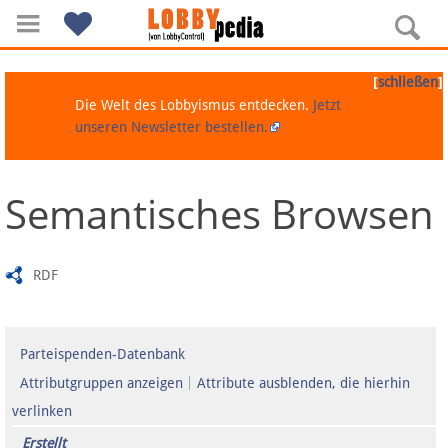
[
]
schließen
Die Welt des Lobbyismus entdecken.
Jetzt
unseren Newsletter bestellen.
Semantisches Browsen
Navigation
Über Lobbypedia
RDF
Inhalt A-Z
Parteispenden-Datenbank
Artikel nach Kategorien
Attributgruppen anzeigen
Attribute ausblenden, die hierhin
verlinken
FAQ
Erstellt