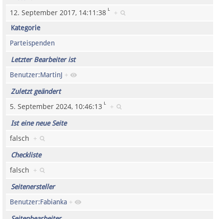
Spenden
ᴸ
12. September 2017, 14:11:38
+
Kategorie
Fördermitglied werden
Parteispenden
Fehler melden
Letzter Bearbeiter ist
Benutzer:MartinJ
+
Vernetzen
Zuletzt geändert
ᴸ
5. September 2024, 10:46:13
+
Newsletter
Ist eine neue Seite
Bluesky
falsch
+
Facebook
Checkliste
falsch
+
Instagram
Seitenersteller
Benutzer:Fabianka
+
Anmelden
Seitenbearbeiter