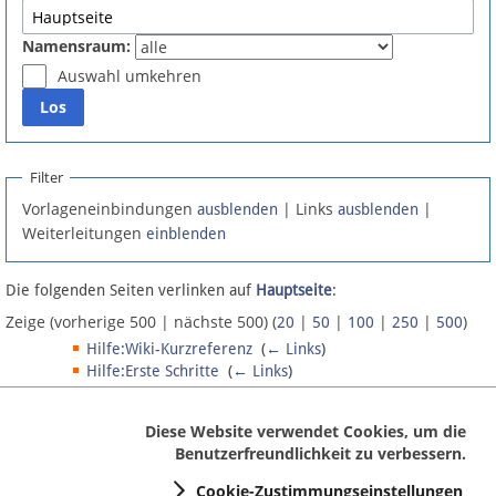
Spenden
Namensraum:
Fördermitglied werden
Auswahl umkehren
Fehler melden
Filter
Vernetzen
Vorlageneinbindungen
| Links
|
ausblenden
ausblenden
Weiterleitungen
einblenden
Newsletter
Die folgenden Seiten verlinken auf
Hauptseite
:
Bluesky
Zeige (vorherige 500 | nächste 500) (
|
|
|
|
)
20
50
100
250
500
Hilfe:Wiki-Kurzreferenz
‎
(
← Links
)
Facebook
Hilfe:Erste Schritte
‎
(
← Links
)
MediaWiki:Exporttext
‎
(
← Links
)
Instagram
Zeige (vorherige 500 | nächste 500) (
|
|
|
|
)
20
50
100
250
500
Diese Website verwendet Cookies, um die
Benutzerfreundlichkeit zu verbessern.
Anmelden
Cookie-Zustimmungseinstellungen