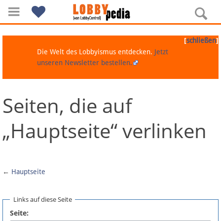
[
]
schließen
Die Welt des Lobbyismus entdecken.
Jetzt
unseren Newsletter bestellen.
Seiten, die auf
Navigation
„Hauptseite“ verlinken
Über Lobbypedia
Inhalt A-Z
←
Hauptseite
Artikel nach Kategorien
Links auf diese Seite
FAQ
Seite: