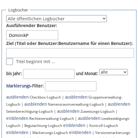
Spenden
Logbücher
Fördermitglied werden
Ausführender Benutzer:
Fehler melden
Ziel (Titel oder Benutzer:Benutzername für einen Benutzer):
Vernetzen
Titel beginnt mit …
Newsletter
bis Jahr:
und Monat:
Bluesky
Markierungs
-Filter:
ausblenden
ausblenden
Facebook
Checkbox-Logbuch |
Gruppenverwaltung-
ausblenden
ausblenden
Logbuch |
Namensraumverwaltung-Logbuch |
ausblenden
Instagram
Seitenberechtigung-Logbuch |
Zuweisungs-Logbuch |
einblenden
ausblenden
Rechteverwaltung-Logbuch |
Lesebestätigungs-
einblenden
Logbuch | Begutachtung-Logbuch
| Kontroll-Logbuch
einblenden
einblenden
| Markierungs-Logbuch
| Versionsmarkierungs-
Anmelden