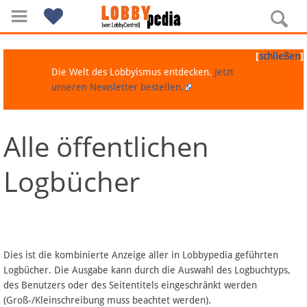
[
]
schließen
Die Welt des Lobbyismus entdecken.
Jetzt
unseren Newsletter bestellen.
Alle öffentlichen
Navigation
Logbücher
Über Lobbypedia
Inhalt A-Z
Artikel nach Kategorien
Dies ist die kombinierte Anzeige aller in Lobbypedia geführten
Logbücher. Die Ausgabe kann durch die Auswahl des Logbuchtyps,
FAQ
des Benutzers oder des Seitentitels eingeschränkt werden
(Groß-/Kleinschreibung muss beachtet werden).