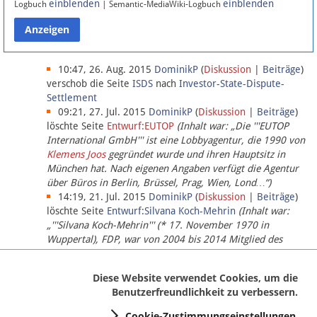
einblenden
einblenden
Logbuch
| Semantic-MediaWiki-Logbuch
Datenschutz
Über Lobbypedia
10:47, 26. Aug. 2015
DominikP
(
Diskussion
|
Beiträge
)
verschob die Seite
ISDS
nach
Investor-State-Dispute-
Settlement
Impressum
09:21, 27. Jul. 2015
DominikP
(
Diskussion
|
Beiträge
)
löschte Seite
Entwurf:EUTOP
(Inhalt war: „Die '''EUTOP
International GmbH''' ist eine Lobbyagentur, die 1990 von
Klemens Joos
gegründet wurde und ihren Hauptsitz in
München hat. Nach eigenen Angaben verfügt die Agentur
über Büros in Berlin, Brüssel, Prag, Wien, Lond…“)
14:19, 21. Jul. 2015
DominikP
(
Diskussion
|
Beiträge
)
löschte Seite
Entwurf:Silvana Koch-Mehrin
(Inhalt war:
„'''Silvana Koch-Mehrin''' (* 17. November 1970 in
Wuppertal), FDP, war von 2004 bis 2014 Mitglied des
Europäischen Parlaments, seit November 2014 ist sie für
die Lob…“ (einziger Bearbeiter:
DominikP
))
Diese Website verwendet Cookies, um die
Benutzerfreundlichkeit zu verbessern.
Cookie-Zustimmungseinstellungen