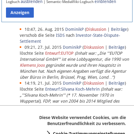
ausblenden
einblenden
Logbuch
| Semantic-MediaWiki-Logbuch
Datenschutz
Über Lobbypedia
10:47, 26. Aug. 2015
DominikP
(
Diskussion
|
Beiträge
)
verschob die Seite
ISDS
nach
Investor-State-Dispute-
Settlement
Impressum
09:21, 27. Jul. 2015
DominikP
(
Diskussion
|
Beiträge
)
löschte Seite
Entwurf:EUTOP
(Inhalt war: „Die '''EUTOP
International GmbH''' ist eine Lobbyagentur, die 1990 von
Klemens Joos
gegründet wurde und ihren Hauptsitz in
München hat. Nach eigenen Angaben verfügt die Agentur
über Büros in Berlin, Brüssel, Prag, Wien, Lond…“)
14:19, 21. Jul. 2015
DominikP
(
Diskussion
|
Beiträge
)
löschte Seite
Entwurf:Silvana Koch-Mehrin
(Inhalt war:
„'''Silvana Koch-Mehrin''' (* 17. November 1970 in
Wuppertal), FDP, war von 2004 bis 2014 Mitglied des
Europäischen Parlaments, seit November 2014 ist sie für
die Lob…“ (einziger Bearbeiter:
DominikP
))
Diese Website verwendet Cookies, um die
Benutzerfreundlichkeit zu verbessern.
Cookie-Zustimmungseinstellungen