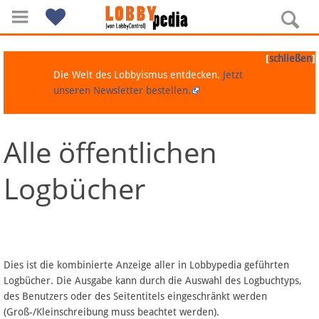
[
]
schließen
Die Welt des Lobbyismus entdecken.
Jetzt
unseren Newsletter bestellen.
Alle öffentlichen
Navigation
Logbücher
Über Lobbypedia
Inhalt A-Z
Artikel nach Kategorien
Dies ist die kombinierte Anzeige aller in Lobbypedia geführten
Logbücher. Die Ausgabe kann durch die Auswahl des Logbuchtyps,
FAQ
des Benutzers oder des Seitentitels eingeschränkt werden
(Groß-/Kleinschreibung muss beachtet werden).