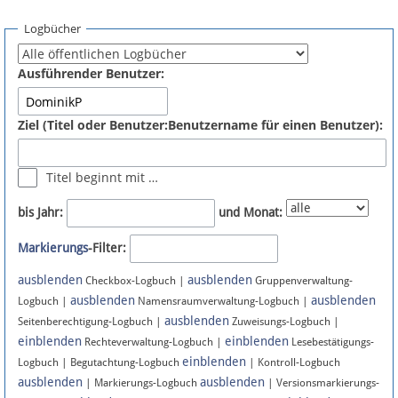
Spenden
Logbücher
Fördermitglied werden
Ausführender Benutzer:
Fehler melden
Ziel (Titel oder Benutzer:Benutzername für einen Benutzer):
Vernetzen
Titel beginnt mit …
Newsletter
bis Jahr:
und Monat:
Bluesky
Markierungs
-Filter:
ausblenden
ausblenden
Facebook
Checkbox-Logbuch |
Gruppenverwaltung-
ausblenden
ausblenden
Logbuch |
Namensraumverwaltung-Logbuch |
ausblenden
Instagram
Seitenberechtigung-Logbuch |
Zuweisungs-Logbuch |
einblenden
einblenden
Rechteverwaltung-Logbuch |
Lesebestätigungs-
einblenden
Logbuch | Begutachtung-Logbuch
| Kontroll-Logbuch
ausblenden
ausblenden
| Markierungs-Logbuch
| Versionsmarkierungs-
Anmelden