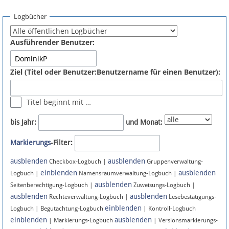
Spenden
Logbücher
Fördermitglied werden
Ausführender Benutzer:
Fehler melden
Ziel (Titel oder Benutzer:Benutzername für einen Benutzer):
Vernetzen
Titel beginnt mit …
Newsletter
bis Jahr:
und Monat:
Bluesky
Markierungs
-Filter:
ausblenden
ausblenden
Facebook
Checkbox-Logbuch |
Gruppenverwaltung-
einblenden
ausblenden
Logbuch |
Namensraumverwaltung-Logbuch |
ausblenden
Instagram
Seitenberechtigung-Logbuch |
Zuweisungs-Logbuch |
ausblenden
ausblenden
Rechteverwaltung-Logbuch |
Lesebestätigungs-
einblenden
Logbuch | Begutachtung-Logbuch
| Kontroll-Logbuch
einblenden
ausblenden
| Markierungs-Logbuch
| Versionsmarkierungs-
Anmelden