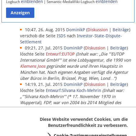
einblenden
einblenden
Logbuch
| Semantic-MediaWiki-Logbuch
Datenschutz
Über Lobbypedia
10:47, 26. Aug. 2015
DominikP
(
Diskussion
|
Beiträge
)
verschob die Seite
ISDS
nach
Investor-State-Dispute-
Settlement
Impressum
09:21, 27. Jul. 2015
DominikP
(
Diskussion
|
Beiträge
)
löschte Seite
Entwurf:EUTOP
(Inhalt war: „Die '''EUTOP
International GmbH''' ist eine Lobbyagentur, die 1990 von
Klemens Joos
gegründet wurde und ihren Hauptsitz in
München hat. Nach eigenen Angaben verfügt die Agentur
über Büros in Berlin, Brüssel, Prag, Wien, Lond…“)
14:19, 21. Jul. 2015
DominikP
(
Diskussion
|
Beiträge
)
löschte Seite
Entwurf:Silvana Koch-Mehrin
(Inhalt war:
„'''Silvana Koch-Mehrin''' (* 17. November 1970 in
Wuppertal), FDP, war von 2004 bis 2014 Mitglied des
Europäischen Parlaments, seit November 2014 ist sie für
die Lob…“ (einziger Bearbeiter:
DominikP
))
Diese Website verwendet Cookies, um die
Benutzerfreundlichkeit zu verbessern.
Cookie-Zustimmungseinstellungen