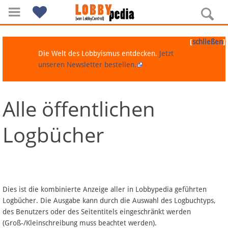
[
]
schließen
Die Welt des Lobbyismus entdecken.
Jetzt
unseren Newsletter bestellen.
Alle öffentlichen
Navigation
Logbücher
Über Lobbypedia
Inhalt A-Z
Artikel nach Kategorien
Dies ist die kombinierte Anzeige aller in Lobbypedia geführten
Logbücher. Die Ausgabe kann durch die Auswahl des Logbuchtyps,
FAQ
des Benutzers oder des Seitentitels eingeschränkt werden
(Groß-/Kleinschreibung muss beachtet werden).