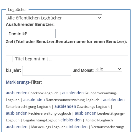
Spenden
Logbücher
Fördermitglied werden
Ausführender Benutzer:
Fehler melden
Ziel (Titel oder Benutzer:Benutzername für einen Benutzer):
Vernetzen
Titel beginnt mit …
Newsletter
bis Jahr:
und Monat:
Bluesky
Markierungs
-Filter:
ausblenden
ausblenden
Facebook
Checkbox-Logbuch |
Gruppenverwaltung-
ausblenden
ausblenden
Logbuch |
Namensraumverwaltung-Logbuch |
ausblenden
Instagram
Seitenberechtigung-Logbuch |
Zuweisungs-Logbuch |
ausblenden
ausblenden
Rechteverwaltung-Logbuch |
Lesebestätigungs-
einblenden
Logbuch | Begutachtung-Logbuch
| Kontroll-Logbuch
ausblenden
einblenden
| Markierungs-Logbuch
| Versionsmarkierungs-
Anmelden