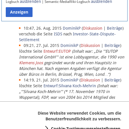
ausblenden
ausblenden
Logbuch
| Semantic-MediaWiki-Logbuch
Datenschutz
Über Lobbypedia
10:47, 26. Aug. 2015
DominikP
(
Diskussion
|
Beiträge
)
verschob die Seite
ISDS
nach
Investor-State-Dispute-
Settlement
Impressum
09:21, 27. Jul. 2015
DominikP
(
Diskussion
|
Beiträge
)
löschte Seite
Entwurf:EUTOP
(Inhalt war: „Die '''EUTOP
International GmbH''' ist eine Lobbyagentur, die 1990 von
Klemens Joos
gegründet wurde und ihren Hauptsitz in
München hat. Nach eigenen Angaben verfügt die Agentur
über Büros in Berlin, Brüssel, Prag, Wien, Lond…“)
14:19, 21. Jul. 2015
DominikP
(
Diskussion
|
Beiträge
)
löschte Seite
Entwurf:Silvana Koch-Mehrin
(Inhalt war:
„'''Silvana Koch-Mehrin''' (* 17. November 1970 in
Wuppertal), FDP, war von 2004 bis 2014 Mitglied des
Europäischen Parlaments, seit November 2014 ist sie für
die Lob…“ (einziger Bearbeiter:
DominikP
))
Diese Website verwendet Cookies, um die
Benutzerfreundlichkeit zu verbessern.
Cookie-Zustimmungseinstellungen