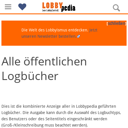
[
]
schließen
Die Welt des Lobbyismus entdecken.
Jetzt
unseren Newsletter bestellen.
Alle öffentlichen
Navigation
Logbücher
Über Lobbypedia
Inhalt A-Z
Artikel nach Kategorien
Dies ist die kombinierte Anzeige aller in Lobbypedia geführten
Logbücher. Die Ausgabe kann durch die Auswahl des Logbuchtyps,
FAQ
des Benutzers oder des Seitentitels eingeschränkt werden
(Groß-/Kleinschreibung muss beachtet werden).