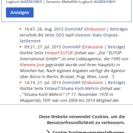
ausblenden
ausblenden
Logbuch
| Semantic-MediaWiki-Logbuch
Datenschutz
Über Lobbypedia
10:47, 26. Aug. 2015
DominikP
(
Diskussion
|
Beiträge
)
verschob die Seite
ISDS
nach
Investor-State-Dispute-
Settlement
Impressum
09:21, 27. Jul. 2015
DominikP
(
Diskussion
|
Beiträge
)
löschte Seite
Entwurf:EUTOP
(Inhalt war: „Die '''EUTOP
International GmbH''' ist eine Lobbyagentur, die 1990 von
Klemens Joos
gegründet wurde und ihren Hauptsitz in
München hat. Nach eigenen Angaben verfügt die Agentur
über Büros in Berlin, Brüssel, Prag, Wien, Lond…“)
14:19, 21. Jul. 2015
DominikP
(
Diskussion
|
Beiträge
)
löschte Seite
Entwurf:Silvana Koch-Mehrin
(Inhalt war:
„'''Silvana Koch-Mehrin''' (* 17. November 1970 in
Wuppertal), FDP, war von 2004 bis 2014 Mitglied des
Europäischen Parlaments, seit November 2014 ist sie für
die Lob…“ (einziger Bearbeiter:
DominikP
))
Diese Website verwendet Cookies, um die
Benutzerfreundlichkeit zu verbessern.
Cookie-Zustimmungseinstellungen