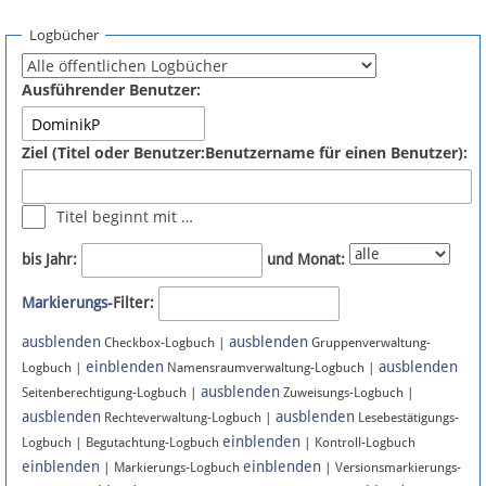
Spenden
Logbücher
Fördermitglied werden
Ausführender Benutzer:
Fehler melden
Ziel (Titel oder Benutzer:Benutzername für einen Benutzer):
Vernetzen
Titel beginnt mit …
Newsletter
bis Jahr:
und Monat:
Bluesky
Markierungs
-Filter:
ausblenden
ausblenden
Facebook
Checkbox-Logbuch |
Gruppenverwaltung-
einblenden
ausblenden
Logbuch |
Namensraumverwaltung-Logbuch |
ausblenden
Instagram
Seitenberechtigung-Logbuch |
Zuweisungs-Logbuch |
ausblenden
ausblenden
Rechteverwaltung-Logbuch |
Lesebestätigungs-
einblenden
Logbuch | Begutachtung-Logbuch
| Kontroll-Logbuch
einblenden
einblenden
| Markierungs-Logbuch
| Versionsmarkierungs-
Anmelden