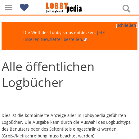
[
]
schließen
Die Welt des Lobbyismus entdecken.
Jetzt
unseren Newsletter bestellen.
Alle öffentlichen
Navigation
Logbücher
Über Lobbypedia
Inhalt A-Z
Artikel nach Kategorien
Dies ist die kombinierte Anzeige aller in Lobbypedia geführten
Logbücher. Die Ausgabe kann durch die Auswahl des Logbuchtyps,
FAQ
des Benutzers oder des Seitentitels eingeschränkt werden
(Groß-/Kleinschreibung muss beachtet werden).