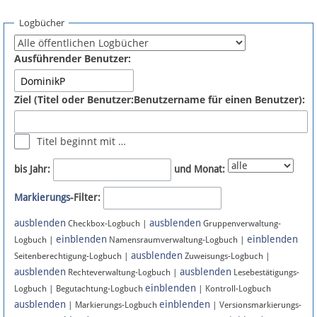
Spenden
Logbücher
Fördermitglied werden
Ausführender Benutzer:
Fehler melden
Ziel (Titel oder Benutzer:Benutzername für einen Benutzer):
Vernetzen
Titel beginnt mit …
Newsletter
bis Jahr:
und Monat:
Bluesky
Markierungs
-Filter:
ausblenden
ausblenden
Facebook
Checkbox-Logbuch |
Gruppenverwaltung-
einblenden
einblenden
Logbuch |
Namensraumverwaltung-Logbuch |
ausblenden
Instagram
Seitenberechtigung-Logbuch |
Zuweisungs-Logbuch |
ausblenden
ausblenden
Rechteverwaltung-Logbuch |
Lesebestätigungs-
einblenden
Logbuch | Begutachtung-Logbuch
| Kontroll-Logbuch
ausblenden
einblenden
| Markierungs-Logbuch
| Versionsmarkierungs-
Anmelden