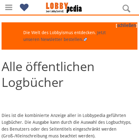
[
]
schließen
Die Welt des Lobbyismus entdecken.
Jetzt
unseren Newsletter bestellen.
Alle öffentlichen
Navigation
Logbücher
Über Lobbypedia
Inhalt A-Z
Artikel nach Kategorien
Dies ist die kombinierte Anzeige aller in Lobbypedia geführten
Logbücher. Die Ausgabe kann durch die Auswahl des Logbuchtyps,
FAQ
des Benutzers oder des Seitentitels eingeschränkt werden
(Groß-/Kleinschreibung muss beachtet werden).