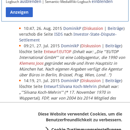
ausblenden
einblenden
Logbuch
| Semantic-MediaWiki-Logbuch
Datenschutz
Über Lobbypedia
10:47, 26. Aug. 2015
DominikP
(
Diskussion
|
Beiträge
)
verschob die Seite
ISDS
nach
Investor-State-Dispute-
Settlement
Impressum
09:21, 27. Jul. 2015
DominikP
(
Diskussion
|
Beiträge
)
löschte Seite
Entwurf:EUTOP
(Inhalt war: „Die '''EUTOP
International GmbH''' ist eine Lobbyagentur, die 1990 von
Klemens Joos
gegründet wurde und ihren Hauptsitz in
München hat. Nach eigenen Angaben verfügt die Agentur
über Büros in Berlin, Brüssel, Prag, Wien, Lond…“)
14:19, 21. Jul. 2015
DominikP
(
Diskussion
|
Beiträge
)
löschte Seite
Entwurf:Silvana Koch-Mehrin
(Inhalt war:
„'''Silvana Koch-Mehrin''' (* 17. November 1970 in
Wuppertal), FDP, war von 2004 bis 2014 Mitglied des
Europäischen Parlaments, seit November 2014 ist sie für
die Lob…“ (einziger Bearbeiter:
DominikP
))
Diese Website verwendet Cookies, um die
Benutzerfreundlichkeit zu verbessern.
Cookie-Zustimmungseinstellungen