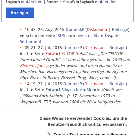
einblenden
einblenden
Logbuch
| Semantic-MediaWiki-Logbuch
Datenschutz
Über Lobbypedia
10:47, 26. Aug. 2015
DominikP
(
Diskussion
|
Beiträge
)
verschob die Seite
ISDS
nach
Investor-State-Dispute-
Settlement
Impressum
09:21, 27. Jul. 2015
DominikP
(
Diskussion
|
Beiträge
)
löschte Seite
Entwurf:EUTOP
(Inhalt war: „Die '''EUTOP
International GmbH''' ist eine Lobbyagentur, die 1990 von
Klemens Joos
gegründet wurde und ihren Hauptsitz in
München hat. Nach eigenen Angaben verfügt die Agentur
über Büros in Berlin, Brüssel, Prag, Wien, Lond…“)
14:19, 21. Jul. 2015
DominikP
(
Diskussion
|
Beiträge
)
löschte Seite
Entwurf:Silvana Koch-Mehrin
(Inhalt war:
„'''Silvana Koch-Mehrin''' (* 17. November 1970 in
Wuppertal), FDP, war von 2004 bis 2014 Mitglied des
Europäischen Parlaments, seit November 2014 ist sie für
die Lob…“ (einziger Bearbeiter:
DominikP
))
Diese Website verwendet Cookies, um die
Benutzerfreundlichkeit zu verbessern.
Cookie-Zustimmungseinstellungen