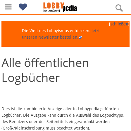
[
]
schließen
Die Welt des Lobbyismus entdecken.
Jetzt
unseren Newsletter bestellen.
Alle öffentlichen
Navigation
Logbücher
Über Lobbypedia
Inhalt A-Z
Artikel nach Kategorien
Dies ist die kombinierte Anzeige aller in Lobbypedia geführten
Logbücher. Die Ausgabe kann durch die Auswahl des Logbuchtyps,
FAQ
des Benutzers oder des Seitentitels eingeschränkt werden
(Groß-/Kleinschreibung muss beachtet werden).