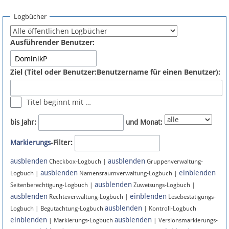
Spenden
Logbücher
Fördermitglied werden
Ausführender Benutzer:
Fehler melden
Ziel (Titel oder Benutzer:Benutzername für einen Benutzer):
Vernetzen
Titel beginnt mit …
Newsletter
bis Jahr:
und Monat:
Bluesky
Markierungs
-Filter:
ausblenden
ausblenden
Facebook
Checkbox-Logbuch |
Gruppenverwaltung-
ausblenden
einblenden
Logbuch |
Namensraumverwaltung-Logbuch |
ausblenden
Instagram
Seitenberechtigung-Logbuch |
Zuweisungs-Logbuch |
ausblenden
einblenden
Rechteverwaltung-Logbuch |
Lesebestätigungs-
ausblenden
Logbuch | Begutachtung-Logbuch
| Kontroll-Logbuch
einblenden
ausblenden
| Markierungs-Logbuch
| Versionsmarkierungs-
Anmelden