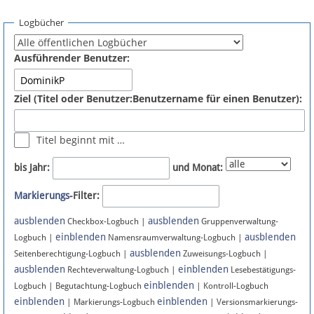
Spenden
Logbücher
Fördermitglied werden
Ausführender Benutzer:
Fehler melden
Ziel (Titel oder Benutzer:Benutzername für einen Benutzer):
Vernetzen
Titel beginnt mit …
Newsletter
bis Jahr:
und Monat:
Bluesky
Markierungs
-Filter:
ausblenden
ausblenden
Facebook
Checkbox-Logbuch |
Gruppenverwaltung-
einblenden
ausblenden
Logbuch |
Namensraumverwaltung-Logbuch |
ausblenden
Instagram
Seitenberechtigung-Logbuch |
Zuweisungs-Logbuch |
ausblenden
einblenden
Rechteverwaltung-Logbuch |
Lesebestätigungs-
einblenden
Logbuch | Begutachtung-Logbuch
| Kontroll-Logbuch
einblenden
einblenden
| Markierungs-Logbuch
| Versionsmarkierungs-
Anmelden