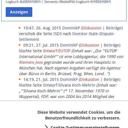
ausblenden
einblenden
Logbuch
| Semantic-MediaWiki-Logbuch
Datenschutz
Über Lobbypedia
10:47, 26. Aug. 2015
DominikP
(
Diskussion
|
Beiträge
)
verschob die Seite
ISDS
nach
Investor-State-Dispute-
Settlement
Impressum
09:21, 27. Jul. 2015
DominikP
(
Diskussion
|
Beiträge
)
löschte Seite
Entwurf:EUTOP
(Inhalt war: „Die '''EUTOP
International GmbH''' ist eine Lobbyagentur, die 1990 von
Klemens Joos
gegründet wurde und ihren Hauptsitz in
München hat. Nach eigenen Angaben verfügt die Agentur
über Büros in Berlin, Brüssel, Prag, Wien, Lond…“)
14:19, 21. Jul. 2015
DominikP
(
Diskussion
|
Beiträge
)
löschte Seite
Entwurf:Silvana Koch-Mehrin
(Inhalt war:
„'''Silvana Koch-Mehrin''' (* 17. November 1970 in
Wuppertal), FDP, war von 2004 bis 2014 Mitglied des
Europäischen Parlaments, seit November 2014 ist sie für
die Lob…“ (einziger Bearbeiter:
DominikP
))
Diese Website verwendet Cookies, um die
Benutzerfreundlichkeit zu verbessern.
Cookie-Zustimmungseinstellungen