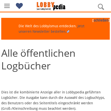
[
]
schließen
Die Welt des Lobbyismus entdecken.
Jetzt
unseren Newsletter bestellen.
Alle öffentlichen
Navigation
Logbücher
Über Lobbypedia
Inhalt A-Z
Artikel nach Kategorien
Dies ist die kombinierte Anzeige aller in Lobbypedia geführten
Logbücher. Die Ausgabe kann durch die Auswahl des Logbuchtyps,
FAQ
des Benutzers oder des Seitentitels eingeschränkt werden
(Groß-/Kleinschreibung muss beachtet werden).