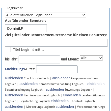
Spenden
Logbücher
Fördermitglied werden
Ausführender Benutzer:
Fehler melden
Ziel (Titel oder Benutzer:Benutzername für einen Benutzer):
Vernetzen
Titel beginnt mit …
Newsletter
bis Jahr:
und Monat:
Bluesky
Markierungs
-Filter:
ausblenden
ausblenden
Facebook
Checkbox-Logbuch |
Gruppenverwaltung-
ausblenden
einblenden
Logbuch |
Namensraumverwaltung-Logbuch |
ausblenden
Instagram
Seitenberechtigung-Logbuch |
Zuweisungs-Logbuch |
ausblenden
einblenden
Rechteverwaltung-Logbuch |
Lesebestätigungs-
einblenden
Logbuch | Begutachtung-Logbuch
| Kontroll-Logbuch
ausblenden
ausblenden
| Markierungs-Logbuch
| Versionsmarkierungs-
Anmelden