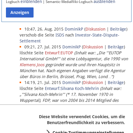
einblenden
ausblenden
Logbuch
| Semantic-MediaWiki-Logbuch
Datenschutz
Über Lobbypedia
10:47, 26. Aug. 2015
DominikP
(
Diskussion
|
Beiträge
)
verschob die Seite
ISDS
nach
Investor-State-Dispute-
Settlement
Impressum
09:21, 27. Jul. 2015
DominikP
(
Diskussion
|
Beiträge
)
löschte Seite
Entwurf:EUTOP
(Inhalt war: „Die '''EUTOP
International GmbH''' ist eine Lobbyagentur, die 1990 von
Klemens Joos
gegründet wurde und ihren Hauptsitz in
München hat. Nach eigenen Angaben verfügt die Agentur
über Büros in Berlin, Brüssel, Prag, Wien, Lond…“)
14:19, 21. Jul. 2015
DominikP
(
Diskussion
|
Beiträge
)
löschte Seite
Entwurf:Silvana Koch-Mehrin
(Inhalt war:
„'''Silvana Koch-Mehrin''' (* 17. November 1970 in
Wuppertal), FDP, war von 2004 bis 2014 Mitglied des
Europäischen Parlaments, seit November 2014 ist sie für
die Lob…“ (einziger Bearbeiter:
DominikP
))
Diese Website verwendet Cookies, um die
Benutzerfreundlichkeit zu verbessern.
Cookie-Zustimmungseinstellungen