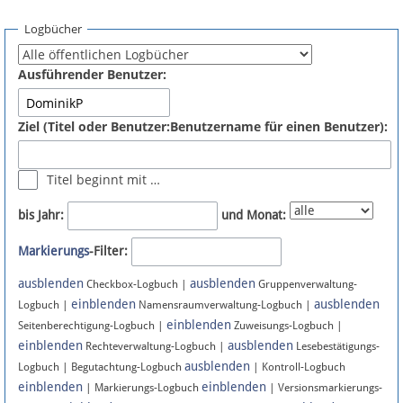
Spenden
Logbücher
Fördermitglied werden
Ausführender Benutzer:
Fehler melden
Ziel (Titel oder Benutzer:Benutzername für einen Benutzer):
Vernetzen
Titel beginnt mit …
Newsletter
bis Jahr:
und Monat:
Bluesky
Markierungs
-Filter:
ausblenden
ausblenden
Facebook
Checkbox-Logbuch |
Gruppenverwaltung-
einblenden
ausblenden
Logbuch |
Namensraumverwaltung-Logbuch |
einblenden
Instagram
Seitenberechtigung-Logbuch |
Zuweisungs-Logbuch |
einblenden
ausblenden
Rechteverwaltung-Logbuch |
Lesebestätigungs-
ausblenden
Logbuch | Begutachtung-Logbuch
| Kontroll-Logbuch
einblenden
einblenden
| Markierungs-Logbuch
| Versionsmarkierungs-
Anmelden