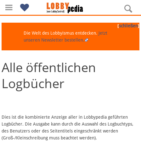
[
]
schließen
Die Welt des Lobbyismus entdecken.
Jetzt
unseren Newsletter bestellen.
Alle öffentlichen
Navigation
Logbücher
Über Lobbypedia
Inhalt A-Z
Artikel nach Kategorien
Dies ist die kombinierte Anzeige aller in Lobbypedia geführten
Logbücher. Die Ausgabe kann durch die Auswahl des Logbuchtyps,
FAQ
des Benutzers oder des Seitentitels eingeschränkt werden
(Groß-/Kleinschreibung muss beachtet werden).