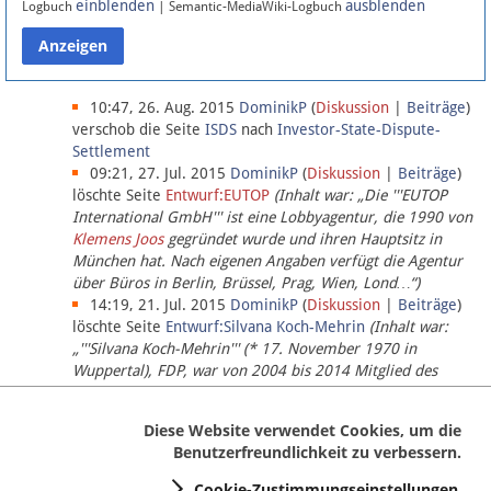
einblenden
ausblenden
Logbuch
| Semantic-MediaWiki-Logbuch
Datenschutz
Über Lobbypedia
10:47, 26. Aug. 2015
DominikP
(
Diskussion
|
Beiträge
)
verschob die Seite
ISDS
nach
Investor-State-Dispute-
Settlement
Impressum
09:21, 27. Jul. 2015
DominikP
(
Diskussion
|
Beiträge
)
löschte Seite
Entwurf:EUTOP
(Inhalt war: „Die '''EUTOP
International GmbH''' ist eine Lobbyagentur, die 1990 von
Klemens Joos
gegründet wurde und ihren Hauptsitz in
München hat. Nach eigenen Angaben verfügt die Agentur
über Büros in Berlin, Brüssel, Prag, Wien, Lond…“)
14:19, 21. Jul. 2015
DominikP
(
Diskussion
|
Beiträge
)
löschte Seite
Entwurf:Silvana Koch-Mehrin
(Inhalt war:
„'''Silvana Koch-Mehrin''' (* 17. November 1970 in
Wuppertal), FDP, war von 2004 bis 2014 Mitglied des
Europäischen Parlaments, seit November 2014 ist sie für
die Lob…“ (einziger Bearbeiter:
DominikP
))
Diese Website verwendet Cookies, um die
Benutzerfreundlichkeit zu verbessern.
Cookie-Zustimmungseinstellungen