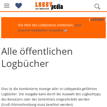
[
]
schließen
Die Welt des Lobbyismus entdecken.
Jetzt
unseren Newsletter bestellen.
Alle öffentlichen
Navigation
Logbücher
Über Lobbypedia
Inhalt A-Z
Artikel nach Kategorien
Dies ist die kombinierte Anzeige aller in Lobbypedia geführten
Logbücher. Die Ausgabe kann durch die Auswahl des Logbuchtyps,
FAQ
des Benutzers oder des Seitentitels eingeschränkt werden
(Groß-/Kleinschreibung muss beachtet werden).