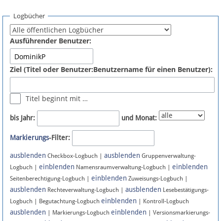
Spenden
Logbücher
Fördermitglied werden
Ausführender Benutzer:
Fehler melden
Ziel (Titel oder Benutzer:Benutzername für einen Benutzer):
Vernetzen
Titel beginnt mit …
Newsletter
bis Jahr:
und Monat:
Bluesky
Markierungs
-Filter:
ausblenden
ausblenden
Facebook
Checkbox-Logbuch |
Gruppenverwaltung-
einblenden
einblenden
Logbuch |
Namensraumverwaltung-Logbuch |
einblenden
Instagram
Seitenberechtigung-Logbuch |
Zuweisungs-Logbuch |
ausblenden
ausblenden
Rechteverwaltung-Logbuch |
Lesebestätigungs-
einblenden
Logbuch | Begutachtung-Logbuch
| Kontroll-Logbuch
ausblenden
einblenden
| Markierungs-Logbuch
| Versionsmarkierungs-
Anmelden