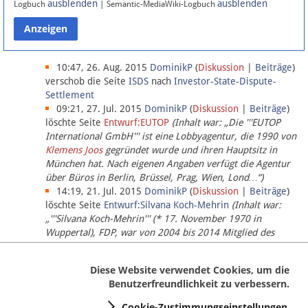
ausblenden
ausblenden
Logbuch
| Semantic-MediaWiki-Logbuch
Datenschutz
Über Lobbypedia
10:47, 26. Aug. 2015
DominikP
(
Diskussion
|
Beiträge
)
verschob die Seite
ISDS
nach
Investor-State-Dispute-
Settlement
Impressum
09:21, 27. Jul. 2015
DominikP
(
Diskussion
|
Beiträge
)
löschte Seite
Entwurf:EUTOP
(Inhalt war: „Die '''EUTOP
International GmbH''' ist eine Lobbyagentur, die 1990 von
Klemens Joos
gegründet wurde und ihren Hauptsitz in
München hat. Nach eigenen Angaben verfügt die Agentur
über Büros in Berlin, Brüssel, Prag, Wien, Lond…“)
14:19, 21. Jul. 2015
DominikP
(
Diskussion
|
Beiträge
)
löschte Seite
Entwurf:Silvana Koch-Mehrin
(Inhalt war:
„'''Silvana Koch-Mehrin''' (* 17. November 1970 in
Wuppertal), FDP, war von 2004 bis 2014 Mitglied des
Europäischen Parlaments, seit November 2014 ist sie für
die Lob…“ (einziger Bearbeiter:
DominikP
))
Diese Website verwendet Cookies, um die
Benutzerfreundlichkeit zu verbessern.
Cookie-Zustimmungseinstellungen