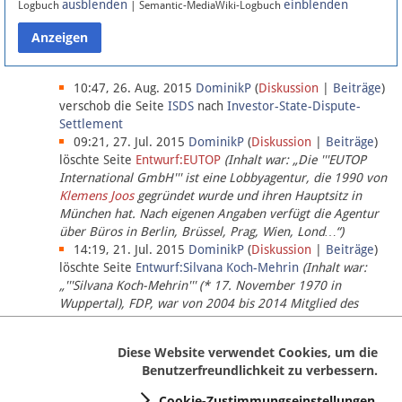
ausblenden
einblenden
Logbuch
| Semantic-MediaWiki-Logbuch
Datenschutz
Über Lobbypedia
10:47, 26. Aug. 2015
DominikP
(
Diskussion
|
Beiträge
)
verschob die Seite
ISDS
nach
Investor-State-Dispute-
Settlement
Impressum
09:21, 27. Jul. 2015
DominikP
(
Diskussion
|
Beiträge
)
löschte Seite
Entwurf:EUTOP
(Inhalt war: „Die '''EUTOP
International GmbH''' ist eine Lobbyagentur, die 1990 von
Klemens Joos
gegründet wurde und ihren Hauptsitz in
München hat. Nach eigenen Angaben verfügt die Agentur
über Büros in Berlin, Brüssel, Prag, Wien, Lond…“)
14:19, 21. Jul. 2015
DominikP
(
Diskussion
|
Beiträge
)
löschte Seite
Entwurf:Silvana Koch-Mehrin
(Inhalt war:
„'''Silvana Koch-Mehrin''' (* 17. November 1970 in
Wuppertal), FDP, war von 2004 bis 2014 Mitglied des
Europäischen Parlaments, seit November 2014 ist sie für
die Lob…“ (einziger Bearbeiter:
DominikP
))
Diese Website verwendet Cookies, um die
Benutzerfreundlichkeit zu verbessern.
Cookie-Zustimmungseinstellungen