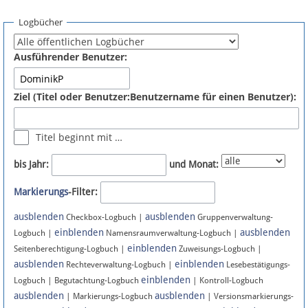
Spenden
Logbücher
Fördermitglied werden
Ausführender Benutzer:
Fehler melden
Ziel (Titel oder Benutzer:Benutzername für einen Benutzer):
Vernetzen
Titel beginnt mit …
Newsletter
bis Jahr:
und Monat:
Bluesky
Markierungs
-Filter:
ausblenden
ausblenden
Facebook
Checkbox-Logbuch |
Gruppenverwaltung-
einblenden
ausblenden
Logbuch |
Namensraumverwaltung-Logbuch |
einblenden
Instagram
Seitenberechtigung-Logbuch |
Zuweisungs-Logbuch |
ausblenden
einblenden
Rechteverwaltung-Logbuch |
Lesebestätigungs-
einblenden
Logbuch | Begutachtung-Logbuch
| Kontroll-Logbuch
ausblenden
ausblenden
| Markierungs-Logbuch
| Versionsmarkierungs-
Anmelden