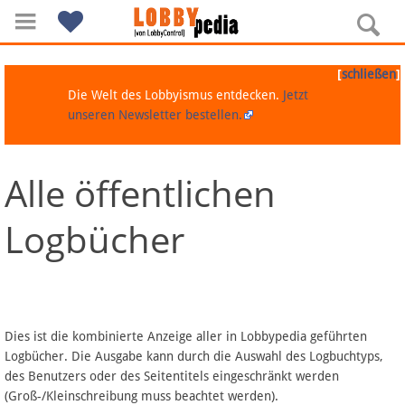
[
]
schließen
Die Welt des Lobbyismus entdecken.
Jetzt
unseren Newsletter bestellen.
Alle öffentlichen
Navigation
Logbücher
Über Lobbypedia
Inhalt A-Z
Artikel nach Kategorien
Dies ist die kombinierte Anzeige aller in Lobbypedia geführten
Logbücher. Die Ausgabe kann durch die Auswahl des Logbuchtyps,
FAQ
des Benutzers oder des Seitentitels eingeschränkt werden
(Groß-/Kleinschreibung muss beachtet werden).