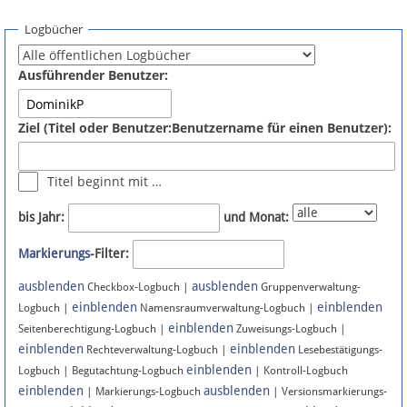
Spenden
Logbücher
Fördermitglied werden
Ausführender Benutzer:
Fehler melden
Ziel (Titel oder Benutzer:Benutzername für einen Benutzer):
Vernetzen
Titel beginnt mit …
Newsletter
bis Jahr:
und Monat:
Bluesky
Markierungs
-Filter:
ausblenden
ausblenden
Facebook
Checkbox-Logbuch |
Gruppenverwaltung-
einblenden
einblenden
Logbuch |
Namensraumverwaltung-Logbuch |
einblenden
Instagram
Seitenberechtigung-Logbuch |
Zuweisungs-Logbuch |
einblenden
einblenden
Rechteverwaltung-Logbuch |
Lesebestätigungs-
einblenden
Logbuch | Begutachtung-Logbuch
| Kontroll-Logbuch
einblenden
ausblenden
| Markierungs-Logbuch
| Versionsmarkierungs-
Anmelden