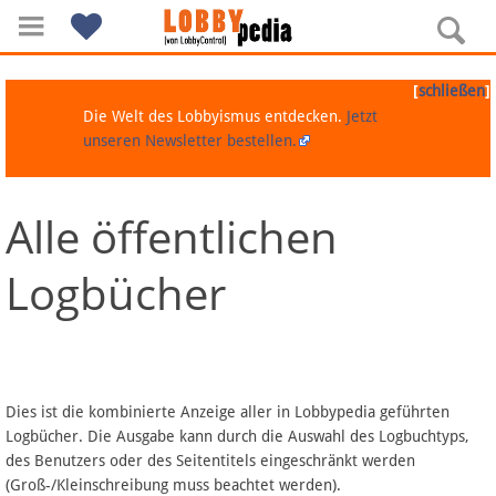
[
]
schließen
Die Welt des Lobbyismus entdecken.
Jetzt
unseren Newsletter bestellen.
Alle öffentlichen
Navigation
Logbücher
Über Lobbypedia
Inhalt A-Z
Artikel nach Kategorien
Dies ist die kombinierte Anzeige aller in Lobbypedia geführten
Logbücher. Die Ausgabe kann durch die Auswahl des Logbuchtyps,
FAQ
des Benutzers oder des Seitentitels eingeschränkt werden
(Groß-/Kleinschreibung muss beachtet werden).