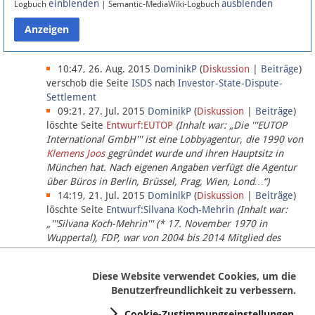
einblenden
ausblenden
Logbuch
| Semantic-MediaWiki-Logbuch
Datenschutz
Über Lobbypedia
10:47, 26. Aug. 2015
DominikP
(
Diskussion
|
Beiträge
)
verschob die Seite
ISDS
nach
Investor-State-Dispute-
Settlement
Impressum
09:21, 27. Jul. 2015
DominikP
(
Diskussion
|
Beiträge
)
löschte Seite
Entwurf:EUTOP
(Inhalt war: „Die '''EUTOP
International GmbH''' ist eine Lobbyagentur, die 1990 von
Klemens Joos
gegründet wurde und ihren Hauptsitz in
München hat. Nach eigenen Angaben verfügt die Agentur
über Büros in Berlin, Brüssel, Prag, Wien, Lond…“)
14:19, 21. Jul. 2015
DominikP
(
Diskussion
|
Beiträge
)
löschte Seite
Entwurf:Silvana Koch-Mehrin
(Inhalt war:
„'''Silvana Koch-Mehrin''' (* 17. November 1970 in
Wuppertal), FDP, war von 2004 bis 2014 Mitglied des
Europäischen Parlaments, seit November 2014 ist sie für
die Lob…“ (einziger Bearbeiter:
DominikP
))
Diese Website verwendet Cookies, um die
Benutzerfreundlichkeit zu verbessern.
Cookie-Zustimmungseinstellungen