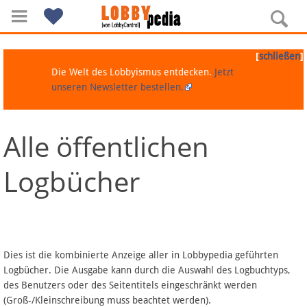
[
]
schließen
Die Welt des Lobbyismus entdecken.
Jetzt
unseren Newsletter bestellen.
Alle öffentlichen
Navigation
Logbücher
Über Lobbypedia
Inhalt A-Z
Artikel nach Kategorien
Dies ist die kombinierte Anzeige aller in Lobbypedia geführten
Logbücher. Die Ausgabe kann durch die Auswahl des Logbuchtyps,
FAQ
des Benutzers oder des Seitentitels eingeschränkt werden
(Groß-/Kleinschreibung muss beachtet werden).