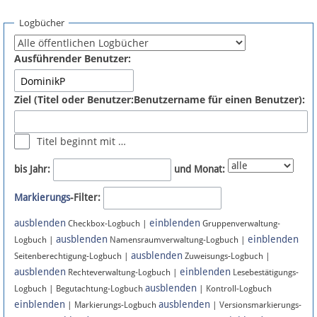
Spenden
Logbücher
Fördermitglied werden
Ausführender Benutzer:
Fehler melden
Ziel (Titel oder Benutzer:Benutzername für einen Benutzer):
Vernetzen
Titel beginnt mit …
Newsletter
bis Jahr:
und Monat:
Bluesky
Markierungs
-Filter:
ausblenden
einblenden
Facebook
Checkbox-Logbuch |
Gruppenverwaltung-
ausblenden
einblenden
Logbuch |
Namensraumverwaltung-Logbuch |
ausblenden
Instagram
Seitenberechtigung-Logbuch |
Zuweisungs-Logbuch |
ausblenden
einblenden
Rechteverwaltung-Logbuch |
Lesebestätigungs-
ausblenden
Logbuch | Begutachtung-Logbuch
| Kontroll-Logbuch
einblenden
ausblenden
| Markierungs-Logbuch
| Versionsmarkierungs-
Anmelden