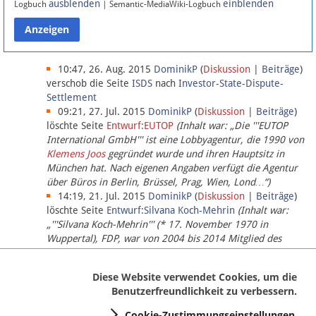
ausblenden
einblenden
Logbuch
| Semantic-MediaWiki-Logbuch
Datenschutz
Über Lobbypedia
10:47, 26. Aug. 2015
DominikP
(
Diskussion
|
Beiträge
)
verschob die Seite
ISDS
nach
Investor-State-Dispute-
Settlement
Impressum
09:21, 27. Jul. 2015
DominikP
(
Diskussion
|
Beiträge
)
löschte Seite
Entwurf:EUTOP
(Inhalt war: „Die '''EUTOP
International GmbH''' ist eine Lobbyagentur, die 1990 von
Klemens Joos
gegründet wurde und ihren Hauptsitz in
München hat. Nach eigenen Angaben verfügt die Agentur
über Büros in Berlin, Brüssel, Prag, Wien, Lond…“)
14:19, 21. Jul. 2015
DominikP
(
Diskussion
|
Beiträge
)
löschte Seite
Entwurf:Silvana Koch-Mehrin
(Inhalt war:
„'''Silvana Koch-Mehrin''' (* 17. November 1970 in
Wuppertal), FDP, war von 2004 bis 2014 Mitglied des
Europäischen Parlaments, seit November 2014 ist sie für
die Lob…“ (einziger Bearbeiter:
DominikP
))
Diese Website verwendet Cookies, um die
Benutzerfreundlichkeit zu verbessern.
Cookie-Zustimmungseinstellungen