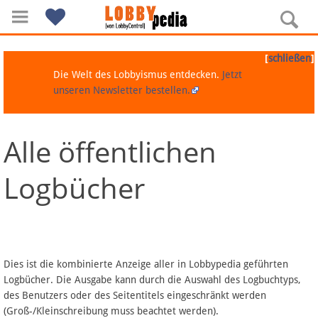
[
]
schließen
Die Welt des Lobbyismus entdecken.
Jetzt
unseren Newsletter bestellen.
Alle öffentlichen
Navigation
Logbücher
Über Lobbypedia
Inhalt A-Z
Artikel nach Kategorien
Dies ist die kombinierte Anzeige aller in Lobbypedia geführten
Logbücher. Die Ausgabe kann durch die Auswahl des Logbuchtyps,
FAQ
des Benutzers oder des Seitentitels eingeschränkt werden
(Groß-/Kleinschreibung muss beachtet werden).