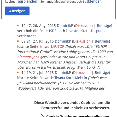
ausblenden
ausblenden
Logbuch
| Semantic-MediaWiki-Logbuch
Datenschutz
Über Lobbypedia
10:47, 26. Aug. 2015
DominikP
(
Diskussion
|
Beiträge
)
verschob die Seite
ISDS
nach
Investor-State-Dispute-
Settlement
Impressum
09:21, 27. Jul. 2015
DominikP
(
Diskussion
|
Beiträge
)
löschte Seite
Entwurf:EUTOP
(Inhalt war: „Die '''EUTOP
International GmbH''' ist eine Lobbyagentur, die 1990 von
Klemens Joos
gegründet wurde und ihren Hauptsitz in
München hat. Nach eigenen Angaben verfügt die Agentur
über Büros in Berlin, Brüssel, Prag, Wien, Lond…“)
14:19, 21. Jul. 2015
DominikP
(
Diskussion
|
Beiträge
)
löschte Seite
Entwurf:Silvana Koch-Mehrin
(Inhalt war:
„'''Silvana Koch-Mehrin''' (* 17. November 1970 in
Wuppertal), FDP, war von 2004 bis 2014 Mitglied des
Europäischen Parlaments, seit November 2014 ist sie für
die Lob…“ (einziger Bearbeiter:
DominikP
))
Diese Website verwendet Cookies, um die
Benutzerfreundlichkeit zu verbessern.
Cookie-Zustimmungseinstellungen