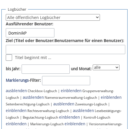
Spenden
Logbücher
Fördermitglied werden
Ausführender Benutzer:
Fehler melden
Ziel (Titel oder Benutzer:Benutzername für einen Benutzer):
Vernetzen
Titel beginnt mit …
Newsletter
bis Jahr:
und Monat:
Bluesky
Markierungs
-Filter:
ausblenden
einblenden
Facebook
Checkbox-Logbuch |
Gruppenverwaltung-
ausblenden
einblenden
Logbuch |
Namensraumverwaltung-Logbuch |
ausblenden
Instagram
Seitenberechtigung-Logbuch |
Zuweisungs-Logbuch |
einblenden
ausblenden
Rechteverwaltung-Logbuch |
Lesebestätigungs-
einblenden
Logbuch | Begutachtung-Logbuch
| Kontroll-Logbuch
einblenden
einblenden
| Markierungs-Logbuch
| Versionsmarkierungs-
Anmelden