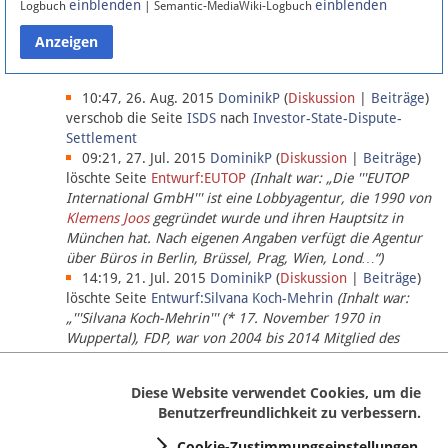
einblenden
einblenden
Logbuch
| Semantic-MediaWiki-Logbuch
Datenschutz
Über Lobbypedia
10:47, 26. Aug. 2015
DominikP
(
Diskussion
|
Beiträge
)
verschob die Seite
ISDS
nach
Investor-State-Dispute-
Settlement
Impressum
09:21, 27. Jul. 2015
DominikP
(
Diskussion
|
Beiträge
)
löschte Seite
Entwurf:EUTOP
(Inhalt war: „Die '''EUTOP
International GmbH''' ist eine Lobbyagentur, die 1990 von
Klemens Joos
gegründet wurde und ihren Hauptsitz in
München hat. Nach eigenen Angaben verfügt die Agentur
über Büros in Berlin, Brüssel, Prag, Wien, Lond…“)
14:19, 21. Jul. 2015
DominikP
(
Diskussion
|
Beiträge
)
löschte Seite
Entwurf:Silvana Koch-Mehrin
(Inhalt war:
„'''Silvana Koch-Mehrin''' (* 17. November 1970 in
Wuppertal), FDP, war von 2004 bis 2014 Mitglied des
Europäischen Parlaments, seit November 2014 ist sie für
die Lob…“ (einziger Bearbeiter:
DominikP
))
Diese Website verwendet Cookies, um die
Benutzerfreundlichkeit zu verbessern.
Cookie-Zustimmungseinstellungen