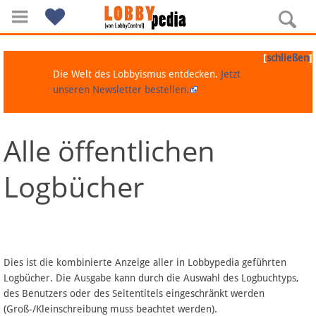
[
]
schließen
Die Welt des Lobbyismus entdecken.
Jetzt
unseren Newsletter bestellen.
Alle öffentlichen
Navigation
Logbücher
Über Lobbypedia
Inhalt A-Z
Artikel nach Kategorien
Dies ist die kombinierte Anzeige aller in Lobbypedia geführten
Logbücher. Die Ausgabe kann durch die Auswahl des Logbuchtyps,
FAQ
des Benutzers oder des Seitentitels eingeschränkt werden
(Groß-/Kleinschreibung muss beachtet werden).