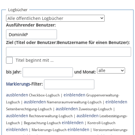
Spenden
Logbücher
Fördermitglied werden
Ausführender Benutzer:
Fehler melden
Ziel (Titel oder Benutzer:Benutzername für einen Benutzer):
Vernetzen
Titel beginnt mit …
Newsletter
bis Jahr:
und Monat:
Bluesky
Markierungs
-Filter:
ausblenden
einblenden
Facebook
Checkbox-Logbuch |
Gruppenverwaltung-
ausblenden
einblenden
Logbuch |
Namensraumverwaltung-Logbuch |
ausblenden
Instagram
Seitenberechtigung-Logbuch |
Zuweisungs-Logbuch |
ausblenden
ausblenden
Rechteverwaltung-Logbuch |
Lesebestätigungs-
einblenden
Logbuch | Begutachtung-Logbuch
| Kontroll-Logbuch
einblenden
einblenden
| Markierungs-Logbuch
| Versionsmarkierungs-
Anmelden