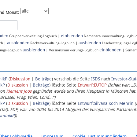
nd Monat:
nden
einblenden
Gruppenverwaltung-Logbuch |
Namensraumverwaltung-Logbu
ausblenden
ausblenden
ch |
Rechteverwaltung-Logbuch |
Lesebestätigungs-Lo
ausblenden
einblenden
ungs-Logbuch
| Versionsmarkierungs-Logbuch
| Semant
nikP
(
Diskussion
|
Beiträge
)
verschob die Seite
ISDS
nach
Investor-Sta
ikP
(
Diskussion
|
Beiträge
)
löschte Seite
Entwurf:EUTOP
(Inhalt war: „D
von
Klemens Joos
gegründet wurde und ihren Hauptsitz in München hat.
 Brüssel, Prag, Wien, Lond…“)
ikP
(
Diskussion
|
Beiträge
)
löschte Seite
Entwurf:Silvana Koch-Mehrin
(
l), FDP, war von 2004 bis 2014 Mitglied des Europäischen Parlaments,
ominikP
))
Über Lobbypedia
Impressum
Cookie-Zustimmung ändern