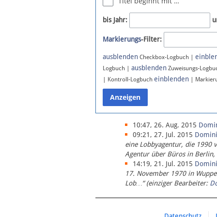
Titel beginnt mit …
Newsletter
bis Jahr:
u
Bluesky
Markierungs
-Filter:
Facebook
Instagram
ausblenden
einble
Checkbox-Logbuch |
ausblenden
Logbuch |
Zuweisungs-Logbu
einblenden
| Kontroll-Logbuch
| Markier
10:47, 26. Aug. 2015
Domi
09:21, 27. Jul. 2015
Domin
eine Lobbyagentur, die 1990 
Agentur über Büros in Berlin,
14:19, 21. Jul. 2015
Domin
17. November 1970 in Wupperta
Lob…“ (einziger Bearbeiter:
D
Datenschutz