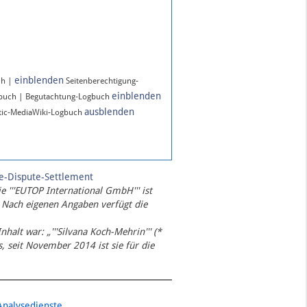
einblenden
ch |
Seitenberechtigung-
einblenden
gbuch | Begutachtung-Logbuch
ausblenden
ic-MediaWiki-Logbuch
te-Dispute-Settlement
ie '''EUTOP International GmbH''' ist
 Nach eigenen Angaben verfügt die
Inhalt war: „'''Silvana Koch-Mehrin''' (*
 seit November 2014 ist sie für die
Analysedienste