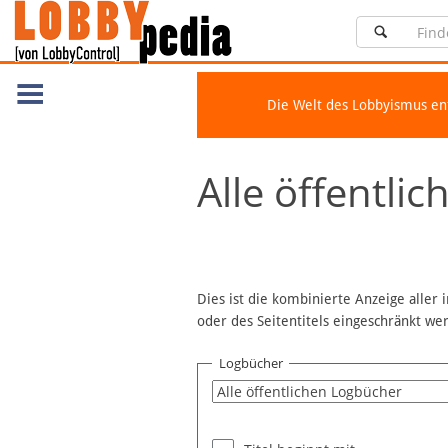
Die Welt des Lobbyismus e
Navigation
Alle öffentli
Über Lobbypedia
Inhalt A-Z
Artikel nach Kategorien
FAQ
Dies ist die kombinierte Anzeige aller
oder des Seitentitels eingeschränkt w
Spenden
Fördermitglied werden
Logbücher
Fehler melden
Vernetzen