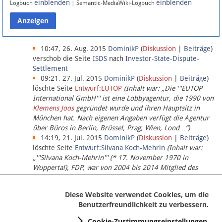
einblenden
einblenden
Logbuch
| Semantic-MediaWiki-Logbuch
Datenschutz
Über Lobbypedia
10:47, 26. Aug. 2015
DominikP
(
Diskussion
|
Beiträge
)
verschob die Seite
ISDS
nach
Investor-State-Dispute-
Settlement
Impressum
09:21, 27. Jul. 2015
DominikP
(
Diskussion
|
Beiträge
)
löschte Seite
Entwurf:EUTOP
(Inhalt war: „Die '''EUTOP
International GmbH''' ist eine Lobbyagentur, die 1990 von
Klemens Joos
gegründet wurde und ihren Hauptsitz in
München hat. Nach eigenen Angaben verfügt die Agentur
über Büros in Berlin, Brüssel, Prag, Wien, Lond…“)
14:19, 21. Jul. 2015
DominikP
(
Diskussion
|
Beiträge
)
löschte Seite
Entwurf:Silvana Koch-Mehrin
(Inhalt war:
„'''Silvana Koch-Mehrin''' (* 17. November 1970 in
Wuppertal), FDP, war von 2004 bis 2014 Mitglied des
Europäischen Parlaments, seit November 2014 ist sie für
die Lob…“ (einziger Bearbeiter:
DominikP
))
Diese Website verwendet Cookies, um die
Benutzerfreundlichkeit zu verbessern.
Cookie-Zustimmungseinstellungen