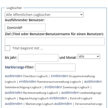
Spenden
Logbücher
Fördermitglied werden
Ausführender Benutzer:
Fehler melden
Ziel (Titel oder Benutzer:Benutzername für einen Benutzer):
Vernetzen
Titel beginnt mit …
Newsletter
bis Jahr:
und Monat:
Bluesky
Markierungs
-Filter:
ausblenden
einblenden
Facebook
Checkbox-Logbuch |
Gruppenverwaltung-
einblenden
ausblenden
Logbuch |
Namensraumverwaltung-Logbuch |
einblenden
Instagram
Seitenberechtigung-Logbuch |
Zuweisungs-Logbuch |
ausblenden
ausblenden
Rechteverwaltung-Logbuch |
Lesebestätigungs-
einblenden
Logbuch | Begutachtung-Logbuch
| Kontroll-Logbuch
ausblenden
ausblenden
| Markierungs-Logbuch
| Versionsmarkierungs-
Anmelden