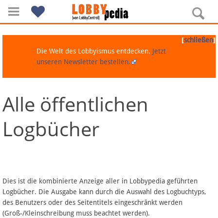
[
]
schließen
Die Welt des Lobbyismus entdecken.
Jetzt
unseren Newsletter bestellen.
Alle öffentlichen
Navigation
Logbücher
Über Lobbypedia
Inhalt A-Z
Artikel nach Kategorien
Dies ist die kombinierte Anzeige aller in Lobbypedia geführten
Logbücher. Die Ausgabe kann durch die Auswahl des Logbuchtyps,
FAQ
des Benutzers oder des Seitentitels eingeschränkt werden
(Groß-/Kleinschreibung muss beachtet werden).