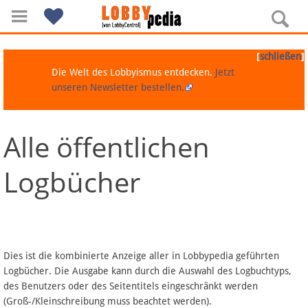
[
]
schließen
Die Welt des Lobbyismus entdecken.
Jetzt
unseren Newsletter bestellen.
Alle öffentlichen
Navigation
Logbücher
Über Lobbypedia
Inhalt A-Z
Artikel nach Kategorien
Dies ist die kombinierte Anzeige aller in Lobbypedia geführten
Logbücher. Die Ausgabe kann durch die Auswahl des Logbuchtyps,
FAQ
des Benutzers oder des Seitentitels eingeschränkt werden
(Groß-/Kleinschreibung muss beachtet werden).