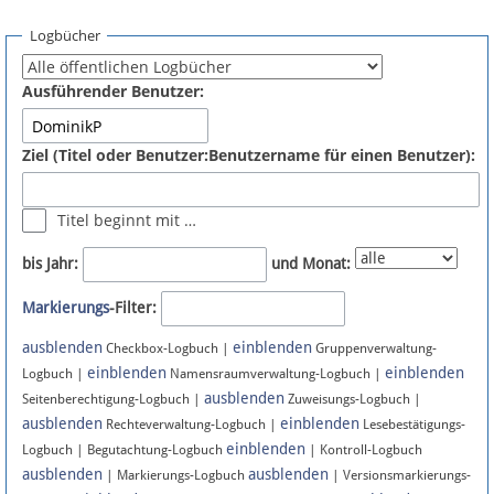
Spenden
Logbücher
Fördermitglied werden
Ausführender Benutzer:
Fehler melden
Ziel (Titel oder Benutzer:Benutzername für einen Benutzer):
Vernetzen
Titel beginnt mit …
Newsletter
bis Jahr:
und Monat:
Bluesky
Markierungs
-Filter:
ausblenden
einblenden
Facebook
Checkbox-Logbuch |
Gruppenverwaltung-
einblenden
einblenden
Logbuch |
Namensraumverwaltung-Logbuch |
ausblenden
Instagram
Seitenberechtigung-Logbuch |
Zuweisungs-Logbuch |
ausblenden
einblenden
Rechteverwaltung-Logbuch |
Lesebestätigungs-
einblenden
Logbuch | Begutachtung-Logbuch
| Kontroll-Logbuch
ausblenden
ausblenden
| Markierungs-Logbuch
| Versionsmarkierungs-
Anmelden