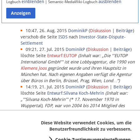
einblenden
ausblenden
Logbuch
| Semantic-MediaWiki-Logbuch
Datenschutz
Über Lobbypedia
10:47, 26. Aug. 2015
DominikP
(
Diskussion
|
Beiträge
)
verschob die Seite
ISDS
nach
Investor-State-Dispute-
Settlement
Impressum
09:21, 27. Jul. 2015
DominikP
(
Diskussion
|
Beiträge
)
löschte Seite
Entwurf:EUTOP
(Inhalt war: „Die '''EUTOP
International GmbH''' ist eine Lobbyagentur, die 1990 von
Klemens Joos
gegründet wurde und ihren Hauptsitz in
München hat. Nach eigenen Angaben verfügt die Agentur
über Büros in Berlin, Brüssel, Prag, Wien, Lond…“)
14:19, 21. Jul. 2015
DominikP
(
Diskussion
|
Beiträge
)
löschte Seite
Entwurf:Silvana Koch-Mehrin
(Inhalt war:
„'''Silvana Koch-Mehrin''' (* 17. November 1970 in
Wuppertal), FDP, war von 2004 bis 2014 Mitglied des
Europäischen Parlaments, seit November 2014 ist sie für
die Lob…“ (einziger Bearbeiter:
DominikP
))
Diese Website verwendet Cookies, um die
Benutzerfreundlichkeit zu verbessern.
Cookie-Zustimmungseinstellungen