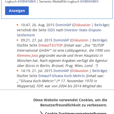
einblenden
einblenden
Logbuch
| Semantic-MediaWiki-Logbuch
Datenschutz
Über Lobbypedia
10:47, 26. Aug. 2015
DominikP
(
Diskussion
|
Beiträge
)
verschob die Seite
ISDS
nach
Investor-State-Dispute-
Settlement
Impressum
09:21, 27. Jul. 2015
DominikP
(
Diskussion
|
Beiträge
)
löschte Seite
Entwurf:EUTOP
(Inhalt war: „Die '''EUTOP
International GmbH''' ist eine Lobbyagentur, die 1990 von
Klemens Joos
gegründet wurde und ihren Hauptsitz in
München hat. Nach eigenen Angaben verfügt die Agentur
über Büros in Berlin, Brüssel, Prag, Wien, Lond…“)
14:19, 21. Jul. 2015
DominikP
(
Diskussion
|
Beiträge
)
löschte Seite
Entwurf:Silvana Koch-Mehrin
(Inhalt war:
„'''Silvana Koch-Mehrin''' (* 17. November 1970 in
Wuppertal), FDP, war von 2004 bis 2014 Mitglied des
Europäischen Parlaments, seit November 2014 ist sie für
die Lob…“ (einziger Bearbeiter:
DominikP
))
Diese Website verwendet Cookies, um die
Benutzerfreundlichkeit zu verbessern.
Cookie-Zustimmungseinstellungen