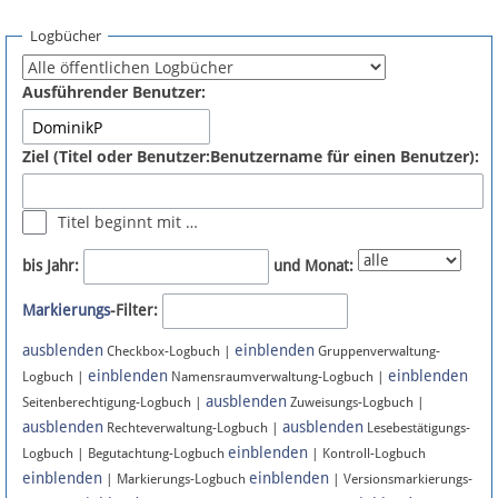
Spenden
Logbücher
Fördermitglied werden
Ausführender Benutzer:
Fehler melden
Ziel (Titel oder Benutzer:Benutzername für einen Benutzer):
Vernetzen
Titel beginnt mit …
Newsletter
bis Jahr:
und Monat:
Bluesky
Markierungs
-Filter:
ausblenden
einblenden
Facebook
Checkbox-Logbuch |
Gruppenverwaltung-
einblenden
einblenden
Logbuch |
Namensraumverwaltung-Logbuch |
ausblenden
Instagram
Seitenberechtigung-Logbuch |
Zuweisungs-Logbuch |
ausblenden
ausblenden
Rechteverwaltung-Logbuch |
Lesebestätigungs-
einblenden
Logbuch | Begutachtung-Logbuch
| Kontroll-Logbuch
einblenden
einblenden
| Markierungs-Logbuch
| Versionsmarkierungs-
Anmelden