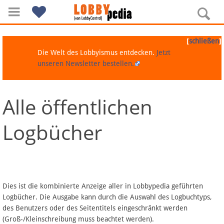
[
]
schließen
Die Welt des Lobbyismus entdecken.
Jetzt
unseren Newsletter bestellen.
Alle öffentlichen
Navigation
Logbücher
Über Lobbypedia
Inhalt A-Z
Artikel nach Kategorien
Dies ist die kombinierte Anzeige aller in Lobbypedia geführten
Logbücher. Die Ausgabe kann durch die Auswahl des Logbuchtyps,
FAQ
des Benutzers oder des Seitentitels eingeschränkt werden
(Groß-/Kleinschreibung muss beachtet werden).