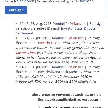
einblenden
ausblenden
Logbuch
| Semantic-MediaWiki-Logbuch
Datenschutz
Über Lobbypedia
10:47, 26. Aug. 2015
DominikP
(
Diskussion
|
Beiträge
)
verschob die Seite
ISDS
nach
Investor-State-Dispute-
Settlement
Impressum
09:21, 27. Jul. 2015
DominikP
(
Diskussion
|
Beiträge
)
löschte Seite
Entwurf:EUTOP
(Inhalt war: „Die '''EUTOP
International GmbH''' ist eine Lobbyagentur, die 1990 von
Klemens Joos
gegründet wurde und ihren Hauptsitz in
München hat. Nach eigenen Angaben verfügt die Agentur
über Büros in Berlin, Brüssel, Prag, Wien, Lond…“)
14:19, 21. Jul. 2015
DominikP
(
Diskussion
|
Beiträge
)
löschte Seite
Entwurf:Silvana Koch-Mehrin
(Inhalt war:
„'''Silvana Koch-Mehrin''' (* 17. November 1970 in
Wuppertal), FDP, war von 2004 bis 2014 Mitglied des
Europäischen Parlaments, seit November 2014 ist sie für
die Lob…“ (einziger Bearbeiter:
DominikP
))
Diese Website verwendet Cookies, um die
Benutzerfreundlichkeit zu verbessern.
Cookie-Zustimmungseinstellungen