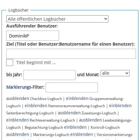
Spenden
Logbücher
Fördermitglied werden
Ausführender Benutzer:
Fehler melden
Ziel (Titel oder Benutzer:Benutzername für einen Benutzer):
Vernetzen
Titel beginnt mit …
Newsletter
bis Jahr:
und Monat:
Bluesky
Markierungs
-Filter:
ausblenden
einblenden
Facebook
Checkbox-Logbuch |
Gruppenverwaltung-
einblenden
einblenden
Logbuch |
Namensraumverwaltung-Logbuch |
ausblenden
Instagram
Seitenberechtigung-Logbuch |
Zuweisungs-Logbuch |
einblenden
ausblenden
Rechteverwaltung-Logbuch |
Lesebestätigungs-
einblenden
Logbuch | Begutachtung-Logbuch
| Kontroll-Logbuch
ausblenden
einblenden
| Markierungs-Logbuch
| Versionsmarkierungs-
Anmelden