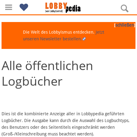
[
]
schließen
Die Welt des Lobbyismus entdecken.
Jetzt
unseren Newsletter bestellen.
Alle öffentlichen
Navigation
Logbücher
Über Lobbypedia
Inhalt A-Z
Artikel nach Kategorien
Dies ist die kombinierte Anzeige aller in Lobbypedia geführten
Logbücher. Die Ausgabe kann durch die Auswahl des Logbuchtyps,
FAQ
des Benutzers oder des Seitentitels eingeschränkt werden
(Groß-/Kleinschreibung muss beachtet werden).