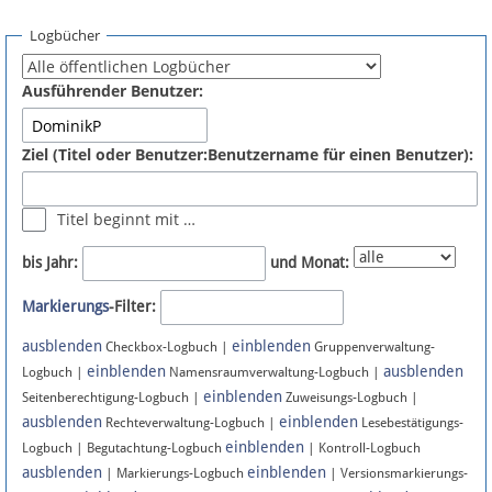
Spenden
Logbücher
Fördermitglied werden
Ausführender Benutzer:
Fehler melden
Ziel (Titel oder Benutzer:Benutzername für einen Benutzer):
Vernetzen
Titel beginnt mit …
Newsletter
bis Jahr:
und Monat:
Bluesky
Markierungs
-Filter:
ausblenden
einblenden
Facebook
Checkbox-Logbuch |
Gruppenverwaltung-
einblenden
ausblenden
Logbuch |
Namensraumverwaltung-Logbuch |
einblenden
Instagram
Seitenberechtigung-Logbuch |
Zuweisungs-Logbuch |
ausblenden
einblenden
Rechteverwaltung-Logbuch |
Lesebestätigungs-
einblenden
Logbuch | Begutachtung-Logbuch
| Kontroll-Logbuch
ausblenden
einblenden
| Markierungs-Logbuch
| Versionsmarkierungs-
Anmelden