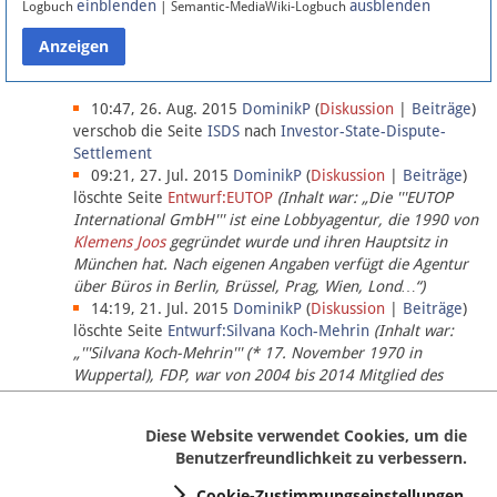
einblenden
ausblenden
Logbuch
| Semantic-MediaWiki-Logbuch
Datenschutz
Über Lobbypedia
10:47, 26. Aug. 2015
DominikP
(
Diskussion
|
Beiträge
)
verschob die Seite
ISDS
nach
Investor-State-Dispute-
Settlement
Impressum
09:21, 27. Jul. 2015
DominikP
(
Diskussion
|
Beiträge
)
löschte Seite
Entwurf:EUTOP
(Inhalt war: „Die '''EUTOP
International GmbH''' ist eine Lobbyagentur, die 1990 von
Klemens Joos
gegründet wurde und ihren Hauptsitz in
München hat. Nach eigenen Angaben verfügt die Agentur
über Büros in Berlin, Brüssel, Prag, Wien, Lond…“)
14:19, 21. Jul. 2015
DominikP
(
Diskussion
|
Beiträge
)
löschte Seite
Entwurf:Silvana Koch-Mehrin
(Inhalt war:
„'''Silvana Koch-Mehrin''' (* 17. November 1970 in
Wuppertal), FDP, war von 2004 bis 2014 Mitglied des
Europäischen Parlaments, seit November 2014 ist sie für
die Lob…“ (einziger Bearbeiter:
DominikP
))
Diese Website verwendet Cookies, um die
Benutzerfreundlichkeit zu verbessern.
Cookie-Zustimmungseinstellungen