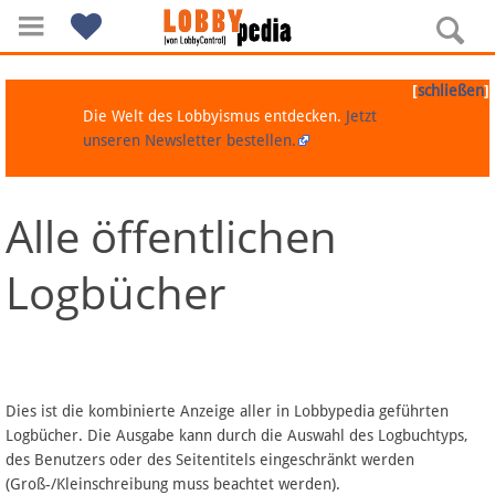
[
]
schließen
Die Welt des Lobbyismus entdecken.
Jetzt
unseren Newsletter bestellen.
Alle öffentlichen
Navigation
Logbücher
Über Lobbypedia
Inhalt A-Z
Artikel nach Kategorien
Dies ist die kombinierte Anzeige aller in Lobbypedia geführten
Logbücher. Die Ausgabe kann durch die Auswahl des Logbuchtyps,
FAQ
des Benutzers oder des Seitentitels eingeschränkt werden
(Groß-/Kleinschreibung muss beachtet werden).