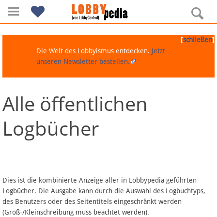
[
]
schließen
Die Welt des Lobbyismus entdecken.
Jetzt
unseren Newsletter bestellen.
Alle öffentlichen
Navigation
Logbücher
Über Lobbypedia
Inhalt A-Z
Artikel nach Kategorien
Dies ist die kombinierte Anzeige aller in Lobbypedia geführten
Logbücher. Die Ausgabe kann durch die Auswahl des Logbuchtyps,
FAQ
des Benutzers oder des Seitentitels eingeschränkt werden
(Groß-/Kleinschreibung muss beachtet werden).