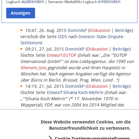
ausblenden
einblenden
Logbuch
| Semantic-MediaWiki-Logbuch
Datenschutz
Über Lobbypedia
10:47, 26. Aug. 2015
DominikP
(
Diskussion
|
Beiträge
)
verschob die Seite
ISDS
nach
Investor-State-Dispute-
Settlement
Impressum
09:21, 27. Jul. 2015
DominikP
(
Diskussion
|
Beiträge
)
löschte Seite
Entwurf:EUTOP
(Inhalt war: „Die '''EUTOP
International GmbH''' ist eine Lobbyagentur, die 1990 von
Klemens Joos
gegründet wurde und ihren Hauptsitz in
München hat. Nach eigenen Angaben verfügt die Agentur
über Büros in Berlin, Brüssel, Prag, Wien, Lond…“)
14:19, 21. Jul. 2015
DominikP
(
Diskussion
|
Beiträge
)
löschte Seite
Entwurf:Silvana Koch-Mehrin
(Inhalt war:
„'''Silvana Koch-Mehrin''' (* 17. November 1970 in
Wuppertal), FDP, war von 2004 bis 2014 Mitglied des
Europäischen Parlaments, seit November 2014 ist sie für
die Lob…“ (einziger Bearbeiter:
DominikP
))
Diese Website verwendet Cookies, um die
Benutzerfreundlichkeit zu verbessern.
Cookie-Zustimmungseinstellungen