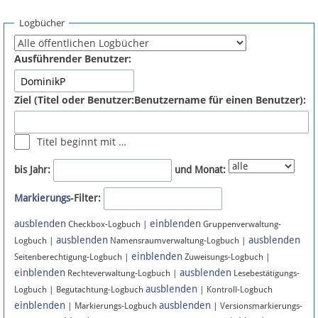
Spenden
Logbücher
Fördermitglied werden
Ausführender Benutzer:
Fehler melden
Ziel (Titel oder Benutzer:Benutzername für einen Benutzer):
Vernetzen
Titel beginnt mit …
Newsletter
bis Jahr:
und Monat:
Bluesky
Markierungs
-Filter:
ausblenden
einblenden
Facebook
Checkbox-Logbuch |
Gruppenverwaltung-
ausblenden
ausblenden
Logbuch |
Namensraumverwaltung-Logbuch |
einblenden
Instagram
Seitenberechtigung-Logbuch |
Zuweisungs-Logbuch |
einblenden
ausblenden
Rechteverwaltung-Logbuch |
Lesebestätigungs-
ausblenden
Logbuch | Begutachtung-Logbuch
| Kontroll-Logbuch
einblenden
ausblenden
| Markierungs-Logbuch
| Versionsmarkierungs-
Anmelden