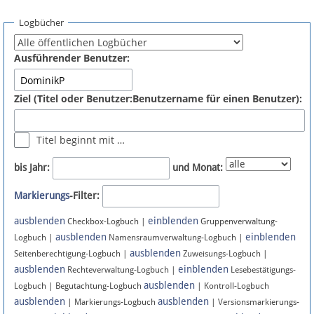
Spenden
Logbücher
Fördermitglied werden
Ausführender Benutzer:
Fehler melden
Ziel (Titel oder Benutzer:Benutzername für einen Benutzer):
Vernetzen
Titel beginnt mit …
Newsletter
bis Jahr:
und Monat:
Bluesky
Markierungs
-Filter:
ausblenden
einblenden
Facebook
Checkbox-Logbuch |
Gruppenverwaltung-
ausblenden
einblenden
Logbuch |
Namensraumverwaltung-Logbuch |
ausblenden
Instagram
Seitenberechtigung-Logbuch |
Zuweisungs-Logbuch |
ausblenden
einblenden
Rechteverwaltung-Logbuch |
Lesebestätigungs-
ausblenden
Logbuch | Begutachtung-Logbuch
| Kontroll-Logbuch
ausblenden
ausblenden
| Markierungs-Logbuch
| Versionsmarkierungs-
Anmelden