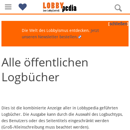
[
]
schließen
Die Welt des Lobbyismus entdecken.
Jetzt
unseren Newsletter bestellen.
Alle öffentlichen
Navigation
Logbücher
Über Lobbypedia
Inhalt A-Z
Artikel nach Kategorien
Dies ist die kombinierte Anzeige aller in Lobbypedia geführten
Logbücher. Die Ausgabe kann durch die Auswahl des Logbuchtyps,
FAQ
des Benutzers oder des Seitentitels eingeschränkt werden
(Groß-/Kleinschreibung muss beachtet werden).