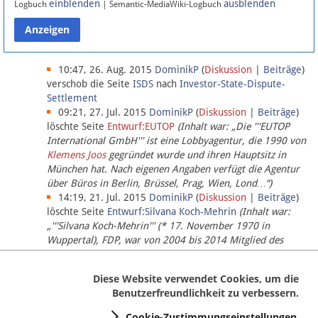
einblenden
ausblenden
Logbuch
| Semantic-MediaWiki-Logbuch
Datenschutz
Über Lobbypedia
10:47, 26. Aug. 2015
DominikP
(
Diskussion
|
Beiträge
)
verschob die Seite
ISDS
nach
Investor-State-Dispute-
Settlement
Impressum
09:21, 27. Jul. 2015
DominikP
(
Diskussion
|
Beiträge
)
löschte Seite
Entwurf:EUTOP
(Inhalt war: „Die '''EUTOP
International GmbH''' ist eine Lobbyagentur, die 1990 von
Klemens Joos
gegründet wurde und ihren Hauptsitz in
München hat. Nach eigenen Angaben verfügt die Agentur
über Büros in Berlin, Brüssel, Prag, Wien, Lond…“)
14:19, 21. Jul. 2015
DominikP
(
Diskussion
|
Beiträge
)
löschte Seite
Entwurf:Silvana Koch-Mehrin
(Inhalt war:
„'''Silvana Koch-Mehrin''' (* 17. November 1970 in
Wuppertal), FDP, war von 2004 bis 2014 Mitglied des
Europäischen Parlaments, seit November 2014 ist sie für
die Lob…“ (einziger Bearbeiter:
DominikP
))
Diese Website verwendet Cookies, um die
Benutzerfreundlichkeit zu verbessern.
Cookie-Zustimmungseinstellungen