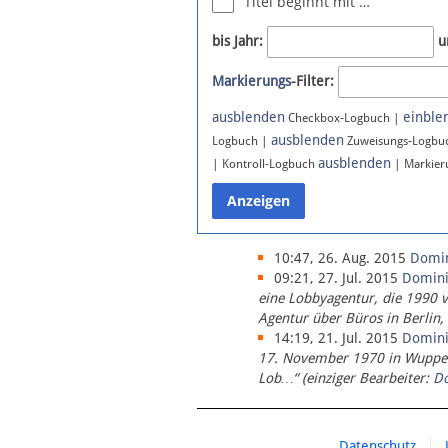
Titel beginnt mit …
Newsletter
bis Jahr:
u
Bluesky
Markierungs
-Filter:
Facebook
Instagram
ausblenden
einble
Checkbox-Logbuch |
ausblenden
Logbuch |
Zuweisungs-Logbu
ausblenden
| Kontroll-Logbuch
| Markier
10:47, 26. Aug. 2015
Domi
09:21, 27. Jul. 2015
Domin
eine Lobbyagentur, die 1990 
Agentur über Büros in Berlin,
14:19, 21. Jul. 2015
Domin
17. November 1970 in Wupperta
Lob…“ (einziger Bearbeiter:
D
Datenschutz