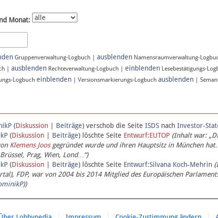
nd Monat:
nden
ausblenden
Gruppenverwaltung-Logbuch |
Namensraumverwaltung-Logbu
ausblenden
einblenden
ch |
Rechteverwaltung-Logbuch |
Lesebestätigungs-Lo
einblenden
ausblenden
ungs-Logbuch
| Versionsmarkierungs-Logbuch
| Semant
nikP
(
Diskussion
|
Beiträge
)
verschob die Seite
ISDS
nach
Investor-Sta
ikP
(
Diskussion
|
Beiträge
)
löschte Seite
Entwurf:EUTOP
(Inhalt war: „D
von
Klemens Joos
gegründet wurde und ihren Hauptsitz in München hat.
 Brüssel, Prag, Wien, Lond…“)
ikP
(
Diskussion
|
Beiträge
)
löschte Seite
Entwurf:Silvana Koch-Mehrin
(
l), FDP, war von 2004 bis 2014 Mitglied des Europäischen Parlaments,
ominikP
))
Über Lobbypedia
Impressum
Cookie-Zustimmung ändern