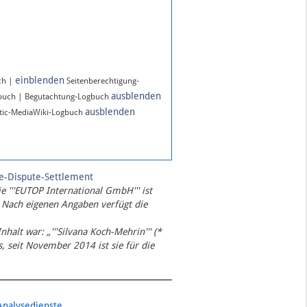
einblenden
ch |
Seitenberechtigung-
ausblenden
gbuch | Begutachtung-Logbuch
ausblenden
ic-MediaWiki-Logbuch
te-Dispute-Settlement
ie '''EUTOP International GmbH''' ist
 Nach eigenen Angaben verfügt die
Inhalt war: „'''Silvana Koch-Mehrin''' (*
 seit November 2014 ist sie für die
Analysedienste