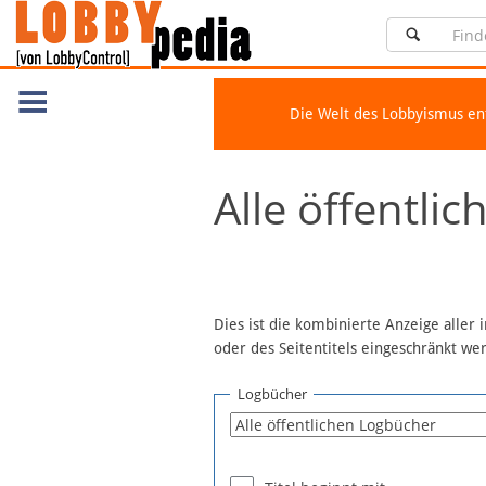
Die Welt des Lobbyismus e
Navigation
Alle öffentli
Über Lobbypedia
Inhalt A-Z
Artikel nach Kategorien
FAQ
Dies ist die kombinierte Anzeige aller
oder des Seitentitels eingeschränkt w
Spenden
Fördermitglied werden
Logbücher
Fehler melden
Vernetzen