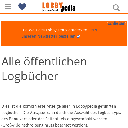
[
]
schließen
Die Welt des Lobbyismus entdecken.
Jetzt
unseren Newsletter bestellen.
Alle öffentlichen
Navigation
Logbücher
Über Lobbypedia
Inhalt A-Z
Artikel nach Kategorien
Dies ist die kombinierte Anzeige aller in Lobbypedia geführten
Logbücher. Die Ausgabe kann durch die Auswahl des Logbuchtyps,
FAQ
des Benutzers oder des Seitentitels eingeschränkt werden
(Groß-/Kleinschreibung muss beachtet werden).