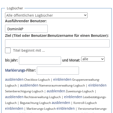
Spenden
Logbücher
Fördermitglied werden
Ausführender Benutzer:
Fehler melden
Ziel (Titel oder Benutzer:Benutzername für einen Benutzer):
Vernetzen
Titel beginnt mit …
Newsletter
bis Jahr:
und Monat:
Bluesky
Markierungs
-Filter:
ausblenden
einblenden
Facebook
Checkbox-Logbuch |
Gruppenverwaltung-
ausblenden
einblenden
Logbuch |
Namensraumverwaltung-Logbuch |
ausblenden
Instagram
Seitenberechtigung-Logbuch |
Zuweisungs-Logbuch |
ausblenden
einblenden
Rechteverwaltung-Logbuch |
Lesebestätigungs-
ausblenden
Logbuch | Begutachtung-Logbuch
| Kontroll-Logbuch
einblenden
einblenden
| Markierungs-Logbuch
| Versionsmarkierungs-
Anmelden