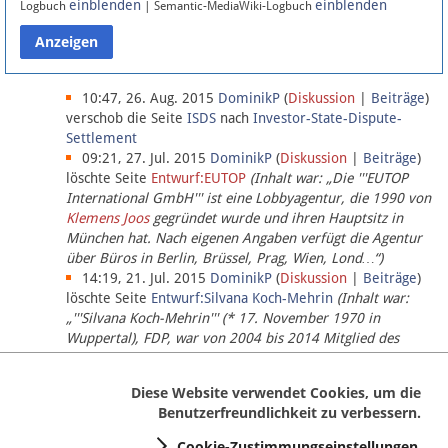
einblenden
einblenden
Logbuch
| Semantic-MediaWiki-Logbuch
Datenschutz
Über Lobbypedia
10:47, 26. Aug. 2015
DominikP
(
Diskussion
|
Beiträge
)
verschob die Seite
ISDS
nach
Investor-State-Dispute-
Settlement
Impressum
09:21, 27. Jul. 2015
DominikP
(
Diskussion
|
Beiträge
)
löschte Seite
Entwurf:EUTOP
(Inhalt war: „Die '''EUTOP
International GmbH''' ist eine Lobbyagentur, die 1990 von
Klemens Joos
gegründet wurde und ihren Hauptsitz in
München hat. Nach eigenen Angaben verfügt die Agentur
über Büros in Berlin, Brüssel, Prag, Wien, Lond…“)
14:19, 21. Jul. 2015
DominikP
(
Diskussion
|
Beiträge
)
löschte Seite
Entwurf:Silvana Koch-Mehrin
(Inhalt war:
„'''Silvana Koch-Mehrin''' (* 17. November 1970 in
Wuppertal), FDP, war von 2004 bis 2014 Mitglied des
Europäischen Parlaments, seit November 2014 ist sie für
die Lob…“ (einziger Bearbeiter:
DominikP
))
Diese Website verwendet Cookies, um die
Benutzerfreundlichkeit zu verbessern.
Cookie-Zustimmungseinstellungen