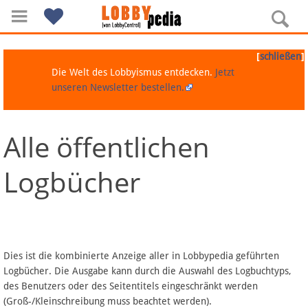
[
]
schließen
Die Welt des Lobbyismus entdecken.
Jetzt
unseren Newsletter bestellen.
Alle öffentlichen
Navigation
Logbücher
Über Lobbypedia
Inhalt A-Z
Artikel nach Kategorien
Dies ist die kombinierte Anzeige aller in Lobbypedia geführten
Logbücher. Die Ausgabe kann durch die Auswahl des Logbuchtyps,
FAQ
des Benutzers oder des Seitentitels eingeschränkt werden
(Groß-/Kleinschreibung muss beachtet werden).