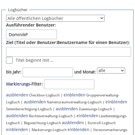
Spenden
Logbücher
Fördermitglied werden
Ausführender Benutzer:
Fehler melden
Ziel (Titel oder Benutzer:Benutzername für einen Benutzer):
Vernetzen
Titel beginnt mit …
Newsletter
bis Jahr:
und Monat:
Bluesky
Markierungs
-Filter:
ausblenden
einblenden
Facebook
Checkbox-Logbuch |
Gruppenverwaltung-
ausblenden
einblenden
Logbuch |
Namensraumverwaltung-Logbuch |
ausblenden
Instagram
Seitenberechtigung-Logbuch |
Zuweisungs-Logbuch |
ausblenden
einblenden
Rechteverwaltung-Logbuch |
Lesebestätigungs-
ausblenden
Logbuch | Begutachtung-Logbuch
| Kontroll-Logbuch
einblenden
einblenden
| Markierungs-Logbuch
| Versionsmarkierungs-
Anmelden