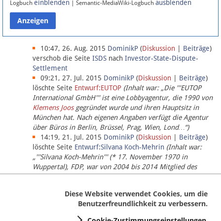
einblenden
ausblenden
Logbuch
| Semantic-MediaWiki-Logbuch
Datenschutz
Über Lobbypedia
10:47, 26. Aug. 2015
DominikP
(
Diskussion
|
Beiträge
)
verschob die Seite
ISDS
nach
Investor-State-Dispute-
Settlement
Impressum
09:21, 27. Jul. 2015
DominikP
(
Diskussion
|
Beiträge
)
löschte Seite
Entwurf:EUTOP
(Inhalt war: „Die '''EUTOP
International GmbH''' ist eine Lobbyagentur, die 1990 von
Klemens Joos
gegründet wurde und ihren Hauptsitz in
München hat. Nach eigenen Angaben verfügt die Agentur
über Büros in Berlin, Brüssel, Prag, Wien, Lond…“)
14:19, 21. Jul. 2015
DominikP
(
Diskussion
|
Beiträge
)
löschte Seite
Entwurf:Silvana Koch-Mehrin
(Inhalt war:
„'''Silvana Koch-Mehrin''' (* 17. November 1970 in
Wuppertal), FDP, war von 2004 bis 2014 Mitglied des
Europäischen Parlaments, seit November 2014 ist sie für
die Lob…“ (einziger Bearbeiter:
DominikP
))
Diese Website verwendet Cookies, um die
Benutzerfreundlichkeit zu verbessern.
Cookie-Zustimmungseinstellungen