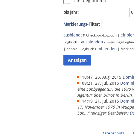
Titel beginnt mit …
Newsletter
bis Jahr:
u
Bluesky
Markierungs
-Filter:
Facebook
Instagram
ausblenden
einble
Checkbox-Logbuch |
ausblenden
Logbuch |
Zuweisungs-Logbu
einblenden
| Kontroll-Logbuch
| Markier
10:47, 26. Aug. 2015
Domi
09:21, 27. Jul. 2015
Domin
eine Lobbyagentur, die 1990 
Agentur über Büros in Berlin,
14:19, 21. Jul. 2015
Domin
17. November 1970 in Wupperta
Lob…“ (einziger Bearbeiter:
D
Datenschutz