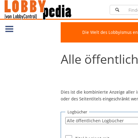
Die Welt des Lobbyismus e
Navigation
Alle öffentli
Über Lobbypedia
Inhalt A-Z
Artikel nach Kategorien
FAQ
Dies ist die kombinierte Anzeige aller
oder des Seitentitels eingeschränkt w
Spenden
Fördermitglied werden
Logbücher
Fehler melden
Vernetzen