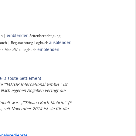
einblenden
ch |
Seitenberechtigung-
ausblenden
gbuch | Begutachtung-Logbuch
einblenden
ic-MediaWiki-Logbuch
te-Dispute-Settlement
ie '''EUTOP International GmbH''' ist
 Nach eigenen Angaben verfügt die
Inhalt war: „'''Silvana Koch-Mehrin''' (*
 seit November 2014 ist sie für die
Analysedienste