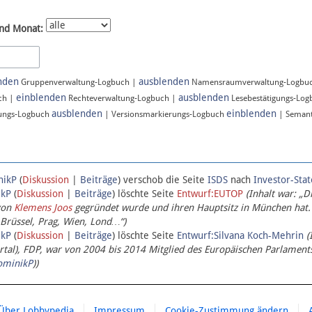
nd Monat:
nden
ausblenden
Gruppenverwaltung-Logbuch |
Namensraumverwaltung-Logbu
einblenden
ausblenden
ch |
Rechteverwaltung-Logbuch |
Lesebestätigungs-Lo
ausblenden
einblenden
ungs-Logbuch
| Versionsmarkierungs-Logbuch
| Semant
nikP
(
Diskussion
|
Beiträge
)
verschob die Seite
ISDS
nach
Investor-Sta
ikP
(
Diskussion
|
Beiträge
)
löschte Seite
Entwurf:EUTOP
(Inhalt war: „D
von
Klemens Joos
gegründet wurde und ihren Hauptsitz in München hat.
 Brüssel, Prag, Wien, Lond…“)
ikP
(
Diskussion
|
Beiträge
)
löschte Seite
Entwurf:Silvana Koch-Mehrin
(
l), FDP, war von 2004 bis 2014 Mitglied des Europäischen Parlaments,
ominikP
))
Über Lobbypedia
Impressum
Cookie-Zustimmung ändern