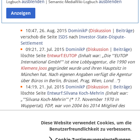
ausblenden
ausblenden
Logbuch
| Semantic-MediaWiki-Logbuch
Datenschutz
Über Lobbypedia
10:47, 26. Aug. 2015
DominikP
(
Diskussion
|
Beiträge
)
verschob die Seite
ISDS
nach
Investor-State-Dispute-
Settlement
Impressum
09:21, 27. Jul. 2015
DominikP
(
Diskussion
|
Beiträge
)
löschte Seite
Entwurf:EUTOP
(Inhalt war: „Die '''EUTOP
International GmbH''' ist eine Lobbyagentur, die 1990 von
Klemens Joos
gegründet wurde und ihren Hauptsitz in
München hat. Nach eigenen Angaben verfügt die Agentur
über Büros in Berlin, Brüssel, Prag, Wien, Lond…“)
14:19, 21. Jul. 2015
DominikP
(
Diskussion
|
Beiträge
)
löschte Seite
Entwurf:Silvana Koch-Mehrin
(Inhalt war:
„'''Silvana Koch-Mehrin''' (* 17. November 1970 in
Wuppertal), FDP, war von 2004 bis 2014 Mitglied des
Europäischen Parlaments, seit November 2014 ist sie für
die Lob…“ (einziger Bearbeiter:
DominikP
))
Diese Website verwendet Cookies, um die
Benutzerfreundlichkeit zu verbessern.
Cookie-Zustimmungseinstellungen