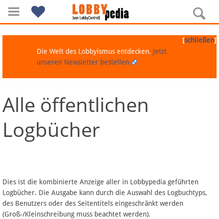
[
]
schließen
Die Welt des Lobbyismus entdecken.
Jetzt
unseren Newsletter bestellen.
Alle öffentlichen
Navigation
Logbücher
Über Lobbypedia
Inhalt A-Z
Artikel nach Kategorien
Dies ist die kombinierte Anzeige aller in Lobbypedia geführten
Logbücher. Die Ausgabe kann durch die Auswahl des Logbuchtyps,
FAQ
des Benutzers oder des Seitentitels eingeschränkt werden
(Groß-/Kleinschreibung muss beachtet werden).