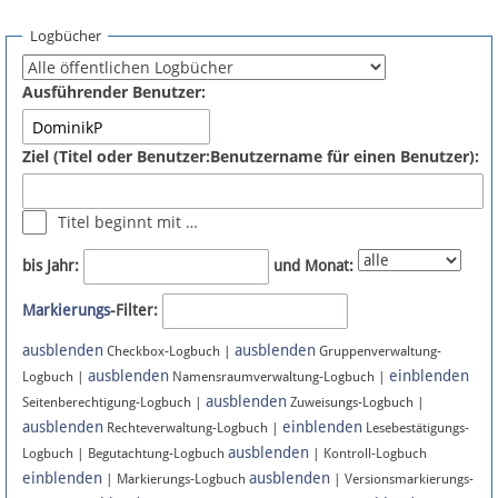
Spenden
Logbücher
Fördermitglied werden
Ausführender Benutzer:
Fehler melden
Ziel (Titel oder Benutzer:Benutzername für einen Benutzer):
Vernetzen
Titel beginnt mit …
Newsletter
bis Jahr:
und Monat:
Bluesky
Markierungs
-Filter:
ausblenden
ausblenden
Facebook
Checkbox-Logbuch |
Gruppenverwaltung-
ausblenden
einblenden
Logbuch |
Namensraumverwaltung-Logbuch |
ausblenden
Instagram
Seitenberechtigung-Logbuch |
Zuweisungs-Logbuch |
ausblenden
einblenden
Rechteverwaltung-Logbuch |
Lesebestätigungs-
ausblenden
Logbuch | Begutachtung-Logbuch
| Kontroll-Logbuch
einblenden
ausblenden
| Markierungs-Logbuch
| Versionsmarkierungs-
Anmelden