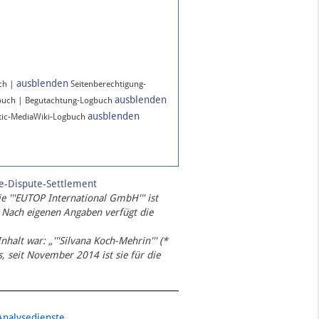
ausblenden
ch |
Seitenberechtigung-
ausblenden
buch | Begutachtung-Logbuch
ausblenden
ic-MediaWiki-Logbuch
te-Dispute-Settlement
ie '''EUTOP International GmbH''' ist
 Nach eigenen Angaben verfügt die
Inhalt war: „'''Silvana Koch-Mehrin''' (*
 seit November 2014 ist sie für die
Analysedienste