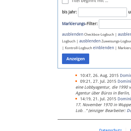
Titel beginnt mit …
Newsletter
bis Jahr:
u
Bluesky
Markierungs
-Filter:
Facebook
Instagram
ausblenden
ausble
Checkbox-Logbuch |
ausblenden
Logbuch |
Zuweisungs-Logbu
einblenden
| Kontroll-Logbuch
| Markier
10:47, 26. Aug. 2015
Domi
09:21, 27. Jul. 2015
Domin
eine Lobbyagentur, die 1990 
Agentur über Büros in Berlin,
14:19, 21. Jul. 2015
Domin
17. November 1970 in Wupperta
Lob…“ (einziger Bearbeiter:
D
Datenschutz