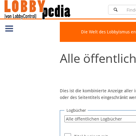
Die Welt des Lobbyismus e
Navigation
Alle öffentli
Über Lobbypedia
Inhalt A-Z
Artikel nach Kategorien
FAQ
Dies ist die kombinierte Anzeige aller
oder des Seitentitels eingeschränkt w
Spenden
Fördermitglied werden
Logbücher
Fehler melden
Vernetzen