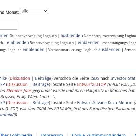
nd Monat:
nden
ausblenden
Gruppenverwaltung-Logbuch |
Namensraumverwaltung-Logbu
einblenden
einblenden
ch |
Rechteverwaltung-Logbuch |
Lesebestätigungs-Log
einblenden
ausblenden
ungs-Logbuch
| Versionsmarkierungs-Logbuch
| Semant
nikP
(
Diskussion
|
Beiträge
)
verschob die Seite
ISDS
nach
Investor-Sta
ikP
(
Diskussion
|
Beiträge
)
löschte Seite
Entwurf:EUTOP
(Inhalt war: „D
von
Klemens Joos
gegründet wurde und ihren Hauptsitz in München hat.
 Brüssel, Prag, Wien, Lond…“)
ikP
(
Diskussion
|
Beiträge
)
löschte Seite
Entwurf:Silvana Koch-Mehrin
(
l), FDP, war von 2004 bis 2014 Mitglied des Europäischen Parlaments,
ominikP
))
Über Lobbypedia
Impressum
Cookie-Zustimmung ändern