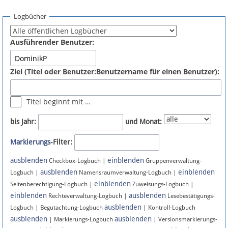
Spenden
Logbücher
Fördermitglied werden
Ausführender Benutzer:
Fehler melden
Ziel (Titel oder Benutzer:Benutzername für einen Benutzer):
Vernetzen
Titel beginnt mit …
Newsletter
bis Jahr:
und Monat:
Bluesky
Markierungs
-Filter:
ausblenden
einblenden
Facebook
Checkbox-Logbuch |
Gruppenverwaltung-
ausblenden
einblenden
Logbuch |
Namensraumverwaltung-Logbuch |
einblenden
Instagram
Seitenberechtigung-Logbuch |
Zuweisungs-Logbuch |
einblenden
ausblenden
Rechteverwaltung-Logbuch |
Lesebestätigungs-
ausblenden
Logbuch | Begutachtung-Logbuch
| Kontroll-Logbuch
ausblenden
ausblenden
| Markierungs-Logbuch
| Versionsmarkierungs-
Anmelden