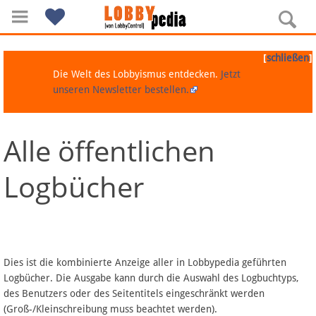
[
]
schließen
Die Welt des Lobbyismus entdecken.
Jetzt
unseren Newsletter bestellen.
Alle öffentlichen
Navigation
Logbücher
Über Lobbypedia
Inhalt A-Z
Artikel nach Kategorien
Dies ist die kombinierte Anzeige aller in Lobbypedia geführten
Logbücher. Die Ausgabe kann durch die Auswahl des Logbuchtyps,
FAQ
des Benutzers oder des Seitentitels eingeschränkt werden
(Groß-/Kleinschreibung muss beachtet werden).