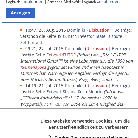
einblenden
ausblenden
Logbuch
| Semantic-MediaWiki-Logbuch
Datenschutz
Über Lobbypedia
10:47, 26. Aug. 2015
DominikP
(
Diskussion
|
Beiträge
)
verschob die Seite
ISDS
nach
Investor-State-Dispute-
Settlement
Impressum
09:21, 27. Jul. 2015
DominikP
(
Diskussion
|
Beiträge
)
löschte Seite
Entwurf:EUTOP
(Inhalt war: „Die '''EUTOP
International GmbH''' ist eine Lobbyagentur, die 1990 von
Klemens Joos
gegründet wurde und ihren Hauptsitz in
München hat. Nach eigenen Angaben verfügt die Agentur
über Büros in Berlin, Brüssel, Prag, Wien, Lond…“)
14:19, 21. Jul. 2015
DominikP
(
Diskussion
|
Beiträge
)
löschte Seite
Entwurf:Silvana Koch-Mehrin
(Inhalt war:
„'''Silvana Koch-Mehrin''' (* 17. November 1970 in
Wuppertal), FDP, war von 2004 bis 2014 Mitglied des
Europäischen Parlaments, seit November 2014 ist sie für
die Lob…“ (einziger Bearbeiter:
DominikP
))
Diese Website verwendet Cookies, um die
Benutzerfreundlichkeit zu verbessern.
Cookie-Zustimmungseinstellungen