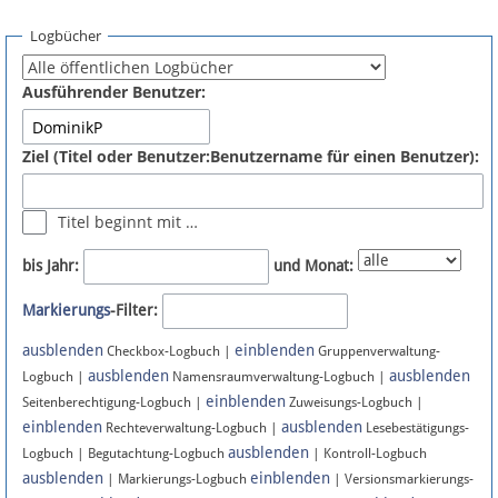
Spenden
Logbücher
Fördermitglied werden
Ausführender Benutzer:
Fehler melden
Ziel (Titel oder Benutzer:Benutzername für einen Benutzer):
Vernetzen
Titel beginnt mit …
Newsletter
bis Jahr:
und Monat:
Bluesky
Markierungs
-Filter:
ausblenden
einblenden
Facebook
Checkbox-Logbuch |
Gruppenverwaltung-
ausblenden
ausblenden
Logbuch |
Namensraumverwaltung-Logbuch |
einblenden
Instagram
Seitenberechtigung-Logbuch |
Zuweisungs-Logbuch |
einblenden
ausblenden
Rechteverwaltung-Logbuch |
Lesebestätigungs-
ausblenden
Logbuch | Begutachtung-Logbuch
| Kontroll-Logbuch
ausblenden
einblenden
| Markierungs-Logbuch
| Versionsmarkierungs-
Anmelden