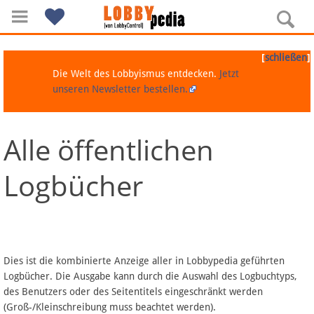
[
]
schließen
Die Welt des Lobbyismus entdecken.
Jetzt
unseren Newsletter bestellen.
Alle öffentlichen
Navigation
Logbücher
Über Lobbypedia
Inhalt A-Z
Artikel nach Kategorien
Dies ist die kombinierte Anzeige aller in Lobbypedia geführten
Logbücher. Die Ausgabe kann durch die Auswahl des Logbuchtyps,
FAQ
des Benutzers oder des Seitentitels eingeschränkt werden
(Groß-/Kleinschreibung muss beachtet werden).