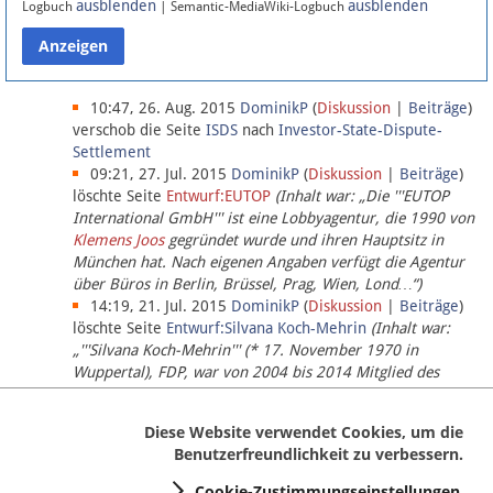
ausblenden
ausblenden
Logbuch
| Semantic-MediaWiki-Logbuch
Datenschutz
Über Lobbypedia
10:47, 26. Aug. 2015
DominikP
(
Diskussion
|
Beiträge
)
verschob die Seite
ISDS
nach
Investor-State-Dispute-
Settlement
Impressum
09:21, 27. Jul. 2015
DominikP
(
Diskussion
|
Beiträge
)
löschte Seite
Entwurf:EUTOP
(Inhalt war: „Die '''EUTOP
International GmbH''' ist eine Lobbyagentur, die 1990 von
Klemens Joos
gegründet wurde und ihren Hauptsitz in
München hat. Nach eigenen Angaben verfügt die Agentur
über Büros in Berlin, Brüssel, Prag, Wien, Lond…“)
14:19, 21. Jul. 2015
DominikP
(
Diskussion
|
Beiträge
)
löschte Seite
Entwurf:Silvana Koch-Mehrin
(Inhalt war:
„'''Silvana Koch-Mehrin''' (* 17. November 1970 in
Wuppertal), FDP, war von 2004 bis 2014 Mitglied des
Europäischen Parlaments, seit November 2014 ist sie für
die Lob…“ (einziger Bearbeiter:
DominikP
))
Diese Website verwendet Cookies, um die
Benutzerfreundlichkeit zu verbessern.
Cookie-Zustimmungseinstellungen