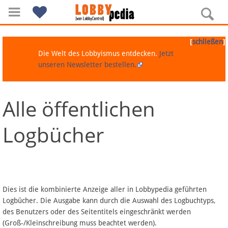
[
]
schließen
Die Welt des Lobbyismus entdecken.
Jetzt
unseren Newsletter bestellen.
Alle öffentlichen
Navigation
Logbücher
Über Lobbypedia
Inhalt A-Z
Artikel nach Kategorien
Dies ist die kombinierte Anzeige aller in Lobbypedia geführten
Logbücher. Die Ausgabe kann durch die Auswahl des Logbuchtyps,
FAQ
des Benutzers oder des Seitentitels eingeschränkt werden
(Groß-/Kleinschreibung muss beachtet werden).