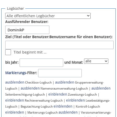
Spenden
Logbücher
Fördermitglied werden
Ausführender Benutzer:
Fehler melden
Ziel (Titel oder Benutzer:Benutzername für einen Benutzer):
Vernetzen
Titel beginnt mit …
Newsletter
bis Jahr:
und Monat:
Bluesky
Markierungs
-Filter:
ausblenden
ausblenden
Facebook
Checkbox-Logbuch |
Gruppenverwaltung-
ausblenden
ausblenden
Logbuch |
Namensraumverwaltung-Logbuch |
einblenden
Instagram
Seitenberechtigung-Logbuch |
Zuweisungs-Logbuch |
einblenden
einblenden
Rechteverwaltung-Logbuch |
Lesebestätigungs-
einblenden
Logbuch | Begutachtung-Logbuch
| Kontroll-Logbuch
einblenden
ausblenden
| Markierungs-Logbuch
| Versionsmarkierungs-
Anmelden