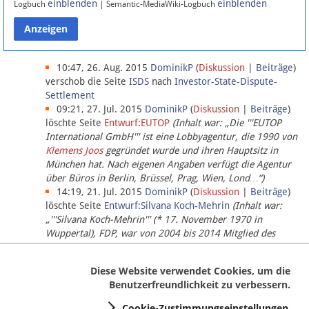
einblenden
einblenden
Logbuch
| Semantic-MediaWiki-Logbuch
Datenschutz
Über Lobbypedia
10:47, 26. Aug. 2015
DominikP
(
Diskussion
|
Beiträge
)
verschob die Seite
ISDS
nach
Investor-State-Dispute-
Settlement
Impressum
09:21, 27. Jul. 2015
DominikP
(
Diskussion
|
Beiträge
)
löschte Seite
Entwurf:EUTOP
(Inhalt war: „Die '''EUTOP
International GmbH''' ist eine Lobbyagentur, die 1990 von
Klemens Joos
gegründet wurde und ihren Hauptsitz in
München hat. Nach eigenen Angaben verfügt die Agentur
über Büros in Berlin, Brüssel, Prag, Wien, Lond…“)
14:19, 21. Jul. 2015
DominikP
(
Diskussion
|
Beiträge
)
löschte Seite
Entwurf:Silvana Koch-Mehrin
(Inhalt war:
„'''Silvana Koch-Mehrin''' (* 17. November 1970 in
Wuppertal), FDP, war von 2004 bis 2014 Mitglied des
Europäischen Parlaments, seit November 2014 ist sie für
die Lob…“ (einziger Bearbeiter:
DominikP
))
Diese Website verwendet Cookies, um die
Benutzerfreundlichkeit zu verbessern.
Cookie-Zustimmungseinstellungen