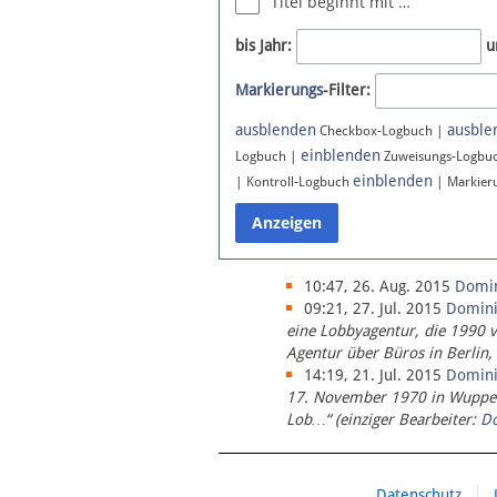
Titel beginnt mit …
Newsletter
bis Jahr:
u
Bluesky
Markierungs
-Filter:
Facebook
Instagram
ausblenden
ausble
Checkbox-Logbuch |
einblenden
Logbuch |
Zuweisungs-Logbu
einblenden
| Kontroll-Logbuch
| Markier
10:47, 26. Aug. 2015
Domi
09:21, 27. Jul. 2015
Domin
eine Lobbyagentur, die 1990 
Agentur über Büros in Berlin,
14:19, 21. Jul. 2015
Domin
17. November 1970 in Wupperta
Lob…“ (einziger Bearbeiter:
D
Datenschutz