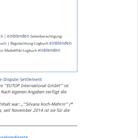
einblenden
ch |
Seitenberechtigung-
einblenden
buch | Begutachtung-Logbuch
einblenden
ic-MediaWiki-Logbuch
te-Dispute-Settlement
ie '''EUTOP International GmbH''' ist
 Nach eigenen Angaben verfügt die
Inhalt war: „'''Silvana Koch-Mehrin''' (*
 seit November 2014 ist sie für die
Analysedienste