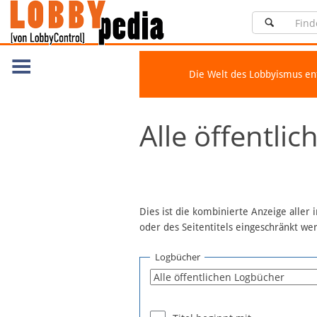
Die Welt des Lobbyismus e
Navigation
Alle öffentli
Über Lobbypedia
Inhalt A-Z
Artikel nach Kategorien
FAQ
Dies ist die kombinierte Anzeige aller
oder des Seitentitels eingeschränkt w
Spenden
Fördermitglied werden
Logbücher
Fehler melden
Vernetzen