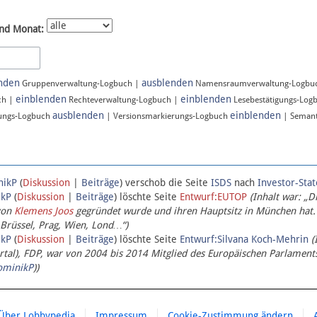
nd Monat:
nden
ausblenden
Gruppenverwaltung-Logbuch |
Namensraumverwaltung-Logbu
einblenden
einblenden
ch |
Rechteverwaltung-Logbuch |
Lesebestätigungs-Log
ausblenden
einblenden
ungs-Logbuch
| Versionsmarkierungs-Logbuch
| Semant
nikP
(
Diskussion
|
Beiträge
)
verschob die Seite
ISDS
nach
Investor-Sta
ikP
(
Diskussion
|
Beiträge
)
löschte Seite
Entwurf:EUTOP
(Inhalt war: „D
von
Klemens Joos
gegründet wurde und ihren Hauptsitz in München hat.
 Brüssel, Prag, Wien, Lond…“)
ikP
(
Diskussion
|
Beiträge
)
löschte Seite
Entwurf:Silvana Koch-Mehrin
(
l), FDP, war von 2004 bis 2014 Mitglied des Europäischen Parlaments,
ominikP
))
Über Lobbypedia
Impressum
Cookie-Zustimmung ändern