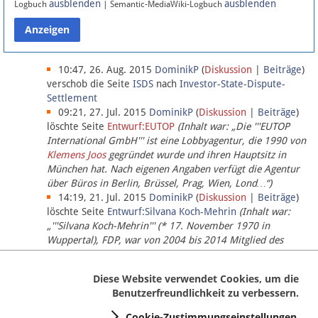
ausblenden
ausblenden
Logbuch
| Semantic-MediaWiki-Logbuch
Datenschutz
Über Lobbypedia
10:47, 26. Aug. 2015
DominikP
(
Diskussion
|
Beiträge
)
verschob die Seite
ISDS
nach
Investor-State-Dispute-
Settlement
Impressum
09:21, 27. Jul. 2015
DominikP
(
Diskussion
|
Beiträge
)
löschte Seite
Entwurf:EUTOP
(Inhalt war: „Die '''EUTOP
International GmbH''' ist eine Lobbyagentur, die 1990 von
Klemens Joos
gegründet wurde und ihren Hauptsitz in
München hat. Nach eigenen Angaben verfügt die Agentur
über Büros in Berlin, Brüssel, Prag, Wien, Lond…“)
14:19, 21. Jul. 2015
DominikP
(
Diskussion
|
Beiträge
)
löschte Seite
Entwurf:Silvana Koch-Mehrin
(Inhalt war:
„'''Silvana Koch-Mehrin''' (* 17. November 1970 in
Wuppertal), FDP, war von 2004 bis 2014 Mitglied des
Europäischen Parlaments, seit November 2014 ist sie für
die Lob…“ (einziger Bearbeiter:
DominikP
))
Diese Website verwendet Cookies, um die
Benutzerfreundlichkeit zu verbessern.
Cookie-Zustimmungseinstellungen