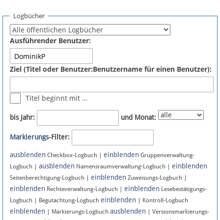
Spenden
Logbücher
Fördermitglied werden
Ausführender Benutzer:
Fehler melden
Ziel (Titel oder Benutzer:Benutzername für einen Benutzer):
Vernetzen
Titel beginnt mit …
Newsletter
bis Jahr:
und Monat:
Bluesky
Markierungs
-Filter:
ausblenden
einblenden
Facebook
Checkbox-Logbuch |
Gruppenverwaltung-
ausblenden
einblenden
Logbuch |
Namensraumverwaltung-Logbuch |
einblenden
Instagram
Seitenberechtigung-Logbuch |
Zuweisungs-Logbuch |
einblenden
einblenden
Rechteverwaltung-Logbuch |
Lesebestätigungs-
einblenden
Logbuch | Begutachtung-Logbuch
| Kontroll-Logbuch
einblenden
ausblenden
| Markierungs-Logbuch
| Versionsmarkierungs-
Anmelden