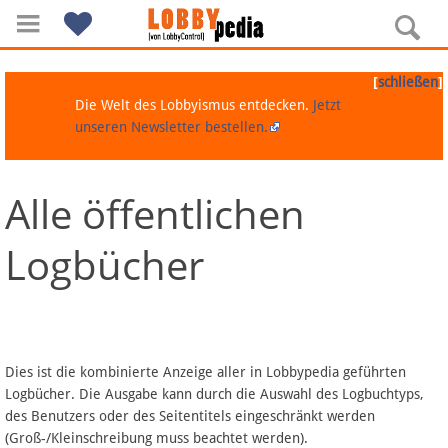
[
]
schließen
Die Welt des Lobbyismus entdecken.
Jetzt
unseren Newsletter bestellen.
Alle öffentlichen
Navigation
Logbücher
Über Lobbypedia
Inhalt A-Z
Artikel nach Kategorien
Dies ist die kombinierte Anzeige aller in Lobbypedia geführten
Logbücher. Die Ausgabe kann durch die Auswahl des Logbuchtyps,
FAQ
des Benutzers oder des Seitentitels eingeschränkt werden
(Groß-/Kleinschreibung muss beachtet werden).