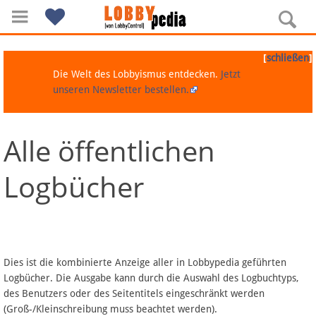
[
]
schließen
Die Welt des Lobbyismus entdecken.
Jetzt
unseren Newsletter bestellen.
Alle öffentlichen
Navigation
Logbücher
Über Lobbypedia
Inhalt A-Z
Artikel nach Kategorien
Dies ist die kombinierte Anzeige aller in Lobbypedia geführten
Logbücher. Die Ausgabe kann durch die Auswahl des Logbuchtyps,
FAQ
des Benutzers oder des Seitentitels eingeschränkt werden
(Groß-/Kleinschreibung muss beachtet werden).