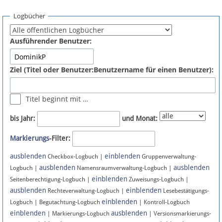
Spenden
Logbücher
Fördermitglied werden
Ausführender Benutzer:
Fehler melden
Ziel (Titel oder Benutzer:Benutzername für einen Benutzer):
Vernetzen
Titel beginnt mit …
Newsletter
bis Jahr:
und Monat:
Bluesky
Markierungs
-Filter:
ausblenden
einblenden
Facebook
Checkbox-Logbuch |
Gruppenverwaltung-
ausblenden
ausblenden
Logbuch |
Namensraumverwaltung-Logbuch |
einblenden
Instagram
Seitenberechtigung-Logbuch |
Zuweisungs-Logbuch |
ausblenden
einblenden
Rechteverwaltung-Logbuch |
Lesebestätigungs-
einblenden
Logbuch | Begutachtung-Logbuch
| Kontroll-Logbuch
einblenden
ausblenden
| Markierungs-Logbuch
| Versionsmarkierungs-
Anmelden