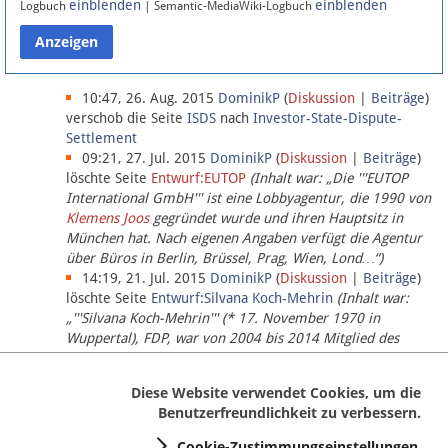
einblenden
einblenden
Logbuch
| Semantic-MediaWiki-Logbuch
Datenschutz
Über Lobbypedia
10:47, 26. Aug. 2015
DominikP
(
Diskussion
|
Beiträge
)
verschob die Seite
ISDS
nach
Investor-State-Dispute-
Settlement
Impressum
09:21, 27. Jul. 2015
DominikP
(
Diskussion
|
Beiträge
)
löschte Seite
Entwurf:EUTOP
(Inhalt war: „Die '''EUTOP
International GmbH''' ist eine Lobbyagentur, die 1990 von
Klemens Joos
gegründet wurde und ihren Hauptsitz in
München hat. Nach eigenen Angaben verfügt die Agentur
über Büros in Berlin, Brüssel, Prag, Wien, Lond…“)
14:19, 21. Jul. 2015
DominikP
(
Diskussion
|
Beiträge
)
löschte Seite
Entwurf:Silvana Koch-Mehrin
(Inhalt war:
„'''Silvana Koch-Mehrin''' (* 17. November 1970 in
Wuppertal), FDP, war von 2004 bis 2014 Mitglied des
Europäischen Parlaments, seit November 2014 ist sie für
die Lob…“ (einziger Bearbeiter:
DominikP
))
Diese Website verwendet Cookies, um die
Benutzerfreundlichkeit zu verbessern.
Cookie-Zustimmungseinstellungen