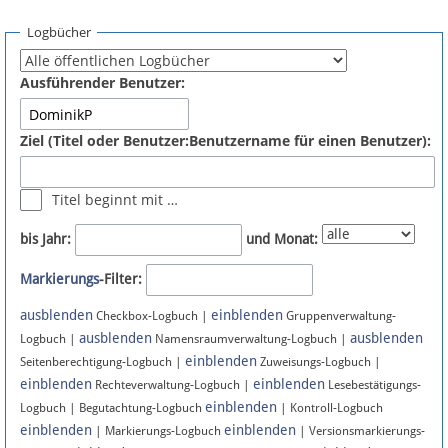
Spenden
Logbücher
Fördermitglied werden
Ausführender Benutzer:
Fehler melden
Ziel (Titel oder Benutzer:Benutzername für einen Benutzer):
Vernetzen
Titel beginnt mit …
Newsletter
bis Jahr:
und Monat:
Bluesky
Markierungs
-Filter:
ausblenden
einblenden
Facebook
Checkbox-Logbuch |
Gruppenverwaltung-
ausblenden
ausblenden
Logbuch |
Namensraumverwaltung-Logbuch |
einblenden
Instagram
Seitenberechtigung-Logbuch |
Zuweisungs-Logbuch |
einblenden
einblenden
Rechteverwaltung-Logbuch |
Lesebestätigungs-
einblenden
Logbuch | Begutachtung-Logbuch
| Kontroll-Logbuch
einblenden
einblenden
| Markierungs-Logbuch
| Versionsmarkierungs-
Anmelden