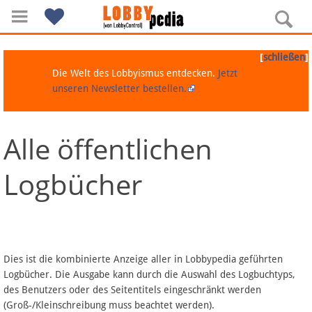
[
]
schließen
Die Welt des Lobbyismus entdecken.
Jetzt
unseren Newsletter bestellen.
Alle öffentlichen
Navigation
Logbücher
Über Lobbypedia
Inhalt A-Z
Artikel nach Kategorien
Dies ist die kombinierte Anzeige aller in Lobbypedia geführten
Logbücher. Die Ausgabe kann durch die Auswahl des Logbuchtyps,
FAQ
des Benutzers oder des Seitentitels eingeschränkt werden
(Groß-/Kleinschreibung muss beachtet werden).