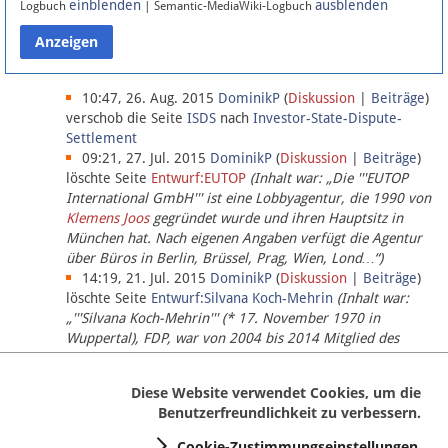
einblenden
ausblenden
Logbuch
| Semantic-MediaWiki-Logbuch
Datenschutz
Über Lobbypedia
10:47, 26. Aug. 2015
DominikP
(
Diskussion
|
Beiträge
)
verschob die Seite
ISDS
nach
Investor-State-Dispute-
Settlement
Impressum
09:21, 27. Jul. 2015
DominikP
(
Diskussion
|
Beiträge
)
löschte Seite
Entwurf:EUTOP
(Inhalt war: „Die '''EUTOP
International GmbH''' ist eine Lobbyagentur, die 1990 von
Klemens Joos
gegründet wurde und ihren Hauptsitz in
München hat. Nach eigenen Angaben verfügt die Agentur
über Büros in Berlin, Brüssel, Prag, Wien, Lond…“)
14:19, 21. Jul. 2015
DominikP
(
Diskussion
|
Beiträge
)
löschte Seite
Entwurf:Silvana Koch-Mehrin
(Inhalt war:
„'''Silvana Koch-Mehrin''' (* 17. November 1970 in
Wuppertal), FDP, war von 2004 bis 2014 Mitglied des
Europäischen Parlaments, seit November 2014 ist sie für
die Lob…“ (einziger Bearbeiter:
DominikP
))
Diese Website verwendet Cookies, um die
Benutzerfreundlichkeit zu verbessern.
Cookie-Zustimmungseinstellungen