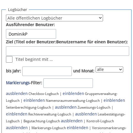
Spenden
Logbücher
Fördermitglied werden
Ausführender Benutzer:
Fehler melden
Ziel (Titel oder Benutzer:Benutzername für einen Benutzer):
Vernetzen
Titel beginnt mit …
Newsletter
bis Jahr:
und Monat:
Bluesky
Markierungs
-Filter:
ausblenden
einblenden
Facebook
Checkbox-Logbuch |
Gruppenverwaltung-
einblenden
einblenden
Logbuch |
Namensraumverwaltung-Logbuch |
ausblenden
Instagram
Seitenberechtigung-Logbuch |
Zuweisungs-Logbuch |
einblenden
ausblenden
Rechteverwaltung-Logbuch |
Lesebestätigungs-
ausblenden
Logbuch | Begutachtung-Logbuch
| Kontroll-Logbuch
ausblenden
einblenden
| Markierungs-Logbuch
| Versionsmarkierungs-
Anmelden