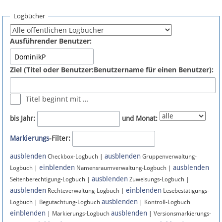
Spenden
Logbücher
Fördermitglied werden
Ausführender Benutzer:
Fehler melden
Ziel (Titel oder Benutzer:Benutzername für einen Benutzer):
Vernetzen
Titel beginnt mit …
Newsletter
bis Jahr:
und Monat:
Bluesky
Markierungs
-Filter:
ausblenden
ausblenden
Facebook
Checkbox-Logbuch |
Gruppenverwaltung-
einblenden
ausblenden
Logbuch |
Namensraumverwaltung-Logbuch |
ausblenden
Instagram
Seitenberechtigung-Logbuch |
Zuweisungs-Logbuch |
ausblenden
einblenden
Rechteverwaltung-Logbuch |
Lesebestätigungs-
ausblenden
Logbuch | Begutachtung-Logbuch
| Kontroll-Logbuch
einblenden
ausblenden
| Markierungs-Logbuch
| Versionsmarkierungs-
Anmelden