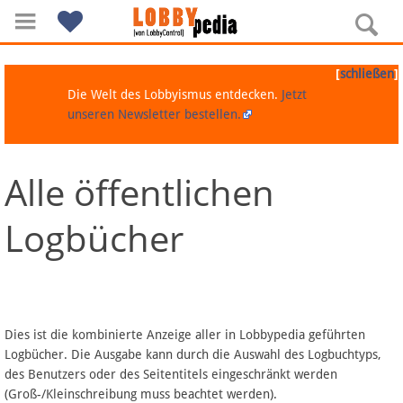
[
]
schließen
Die Welt des Lobbyismus entdecken.
Jetzt
unseren Newsletter bestellen.
Alle öffentlichen
Navigation
Logbücher
Über Lobbypedia
Inhalt A-Z
Artikel nach Kategorien
Dies ist die kombinierte Anzeige aller in Lobbypedia geführten
Logbücher. Die Ausgabe kann durch die Auswahl des Logbuchtyps,
FAQ
des Benutzers oder des Seitentitels eingeschränkt werden
(Groß-/Kleinschreibung muss beachtet werden).