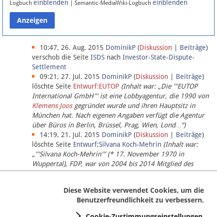
einblenden
einblenden
Logbuch
| Semantic-MediaWiki-Logbuch
Datenschutz
Über Lobbypedia
10:47, 26. Aug. 2015
DominikP
(
Diskussion
|
Beiträge
)
verschob die Seite
ISDS
nach
Investor-State-Dispute-
Settlement
Impressum
09:21, 27. Jul. 2015
DominikP
(
Diskussion
|
Beiträge
)
löschte Seite
Entwurf:EUTOP
(Inhalt war: „Die '''EUTOP
International GmbH''' ist eine Lobbyagentur, die 1990 von
Klemens Joos
gegründet wurde und ihren Hauptsitz in
München hat. Nach eigenen Angaben verfügt die Agentur
über Büros in Berlin, Brüssel, Prag, Wien, Lond…“)
14:19, 21. Jul. 2015
DominikP
(
Diskussion
|
Beiträge
)
löschte Seite
Entwurf:Silvana Koch-Mehrin
(Inhalt war:
„'''Silvana Koch-Mehrin''' (* 17. November 1970 in
Wuppertal), FDP, war von 2004 bis 2014 Mitglied des
Europäischen Parlaments, seit November 2014 ist sie für
die Lob…“ (einziger Bearbeiter:
DominikP
))
Diese Website verwendet Cookies, um die
Benutzerfreundlichkeit zu verbessern.
Cookie-Zustimmungseinstellungen