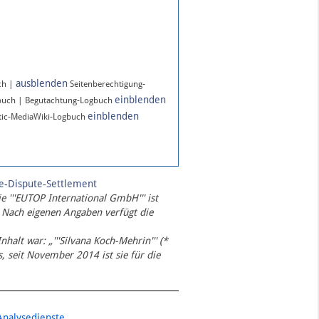
ausblenden
ch |
Seitenberechtigung-
einblenden
buch | Begutachtung-Logbuch
einblenden
ic-MediaWiki-Logbuch
te-Dispute-Settlement
ie '''EUTOP International GmbH''' ist
 Nach eigenen Angaben verfügt die
Inhalt war: „'''Silvana Koch-Mehrin''' (*
 seit November 2014 ist sie für die
Analysedienste