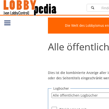
Die Welt des Lobbyismus e
Navigation
Alle öffentli
Über Lobbypedia
Inhalt A-Z
Artikel nach Kategorien
FAQ
Dies ist die kombinierte Anzeige aller
oder des Seitentitels eingeschränkt w
Spenden
Fördermitglied werden
Logbücher
Fehler melden
Vernetzen