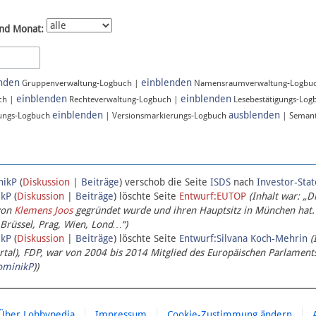
nd Monat:
nden
einblenden
Gruppenverwaltung-Logbuch |
Namensraumverwaltung-Logbu
einblenden
einblenden
ch |
Rechteverwaltung-Logbuch |
Lesebestätigungs-Log
einblenden
ausblenden
ungs-Logbuch
| Versionsmarkierungs-Logbuch
| Semant
nikP
(
Diskussion
|
Beiträge
)
verschob die Seite
ISDS
nach
Investor-Sta
ikP
(
Diskussion
|
Beiträge
)
löschte Seite
Entwurf:EUTOP
(Inhalt war: „D
von
Klemens Joos
gegründet wurde und ihren Hauptsitz in München hat.
 Brüssel, Prag, Wien, Lond…“)
ikP
(
Diskussion
|
Beiträge
)
löschte Seite
Entwurf:Silvana Koch-Mehrin
(
l), FDP, war von 2004 bis 2014 Mitglied des Europäischen Parlaments,
ominikP
))
Über Lobbypedia
Impressum
Cookie-Zustimmung ändern