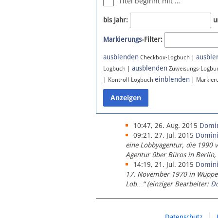
Titel beginnt mit …
Newsletter
bis Jahr:
u
Bluesky
Markierungs
-Filter:
Facebook
Instagram
ausblenden
ausble
Checkbox-Logbuch |
ausblenden
Logbuch |
Zuweisungs-Logbu
einblenden
| Kontroll-Logbuch
| Markier
10:47, 26. Aug. 2015
Domi
09:21, 27. Jul. 2015
Domin
eine Lobbyagentur, die 1990 
Agentur über Büros in Berlin,
14:19, 21. Jul. 2015
Domin
17. November 1970 in Wupperta
Lob…“ (einziger Bearbeiter:
D
Datenschutz