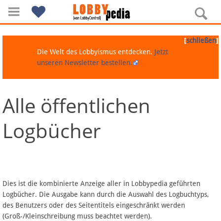
[
]
schließen
Die Welt des Lobbyismus entdecken.
Jetzt
unseren Newsletter bestellen.
Alle öffentlichen
Navigation
Logbücher
Über Lobbypedia
Inhalt A-Z
Artikel nach Kategorien
Dies ist die kombinierte Anzeige aller in Lobbypedia geführten
Logbücher. Die Ausgabe kann durch die Auswahl des Logbuchtyps,
FAQ
des Benutzers oder des Seitentitels eingeschränkt werden
(Groß-/Kleinschreibung muss beachtet werden).