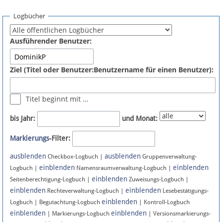
Spenden
Logbücher
Fördermitglied werden
Ausführender Benutzer:
Fehler melden
Ziel (Titel oder Benutzer:Benutzername für einen Benutzer):
Vernetzen
Titel beginnt mit …
Newsletter
bis Jahr:
und Monat:
Bluesky
Markierungs
-Filter:
ausblenden
ausblenden
Facebook
Checkbox-Logbuch |
Gruppenverwaltung-
einblenden
einblenden
Logbuch |
Namensraumverwaltung-Logbuch |
einblenden
Instagram
Seitenberechtigung-Logbuch |
Zuweisungs-Logbuch |
einblenden
einblenden
Rechteverwaltung-Logbuch |
Lesebestätigungs-
einblenden
Logbuch | Begutachtung-Logbuch
| Kontroll-Logbuch
einblenden
einblenden
| Markierungs-Logbuch
| Versionsmarkierungs-
Anmelden