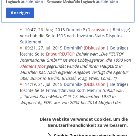
ausblenden
ausblenden
Logbuch
| Semantic-MediaWiki-Logbuch
Datenschutz
Über Lobbypedia
10:47, 26. Aug. 2015
DominikP
(
Diskussion
|
Beiträge
)
verschob die Seite
ISDS
nach
Investor-State-Dispute-
Settlement
Impressum
09:21, 27. Jul. 2015
DominikP
(
Diskussion
|
Beiträge
)
löschte Seite
Entwurf:EUTOP
(Inhalt war: „Die '''EUTOP
International GmbH''' ist eine Lobbyagentur, die 1990 von
Klemens Joos
gegründet wurde und ihren Hauptsitz in
München hat. Nach eigenen Angaben verfügt die Agentur
über Büros in Berlin, Brüssel, Prag, Wien, Lond…“)
14:19, 21. Jul. 2015
DominikP
(
Diskussion
|
Beiträge
)
löschte Seite
Entwurf:Silvana Koch-Mehrin
(Inhalt war:
„'''Silvana Koch-Mehrin''' (* 17. November 1970 in
Wuppertal), FDP, war von 2004 bis 2014 Mitglied des
Europäischen Parlaments, seit November 2014 ist sie für
die Lob…“ (einziger Bearbeiter:
DominikP
))
Diese Website verwendet Cookies, um die
Benutzerfreundlichkeit zu verbessern.
Cookie-Zustimmungseinstellungen