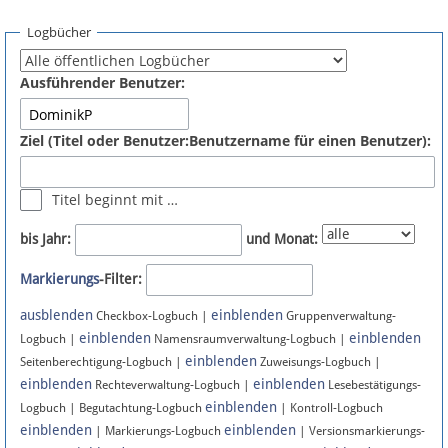
Spenden
Logbücher
Fördermitglied werden
Ausführender Benutzer:
Fehler melden
Ziel (Titel oder Benutzer:Benutzername für einen Benutzer):
Vernetzen
Titel beginnt mit …
Newsletter
bis Jahr:
und Monat:
Bluesky
Markierungs
-Filter:
ausblenden
einblenden
Facebook
Checkbox-Logbuch |
Gruppenverwaltung-
einblenden
einblenden
Logbuch |
Namensraumverwaltung-Logbuch |
einblenden
Instagram
Seitenberechtigung-Logbuch |
Zuweisungs-Logbuch |
einblenden
einblenden
Rechteverwaltung-Logbuch |
Lesebestätigungs-
einblenden
Logbuch | Begutachtung-Logbuch
| Kontroll-Logbuch
einblenden
einblenden
| Markierungs-Logbuch
| Versionsmarkierungs-
Anmelden