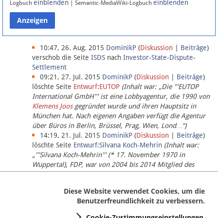
einblenden
einblenden
Logbuch
| Semantic-MediaWiki-Logbuch
Datenschutz
Über Lobbypedia
10:47, 26. Aug. 2015
DominikP
(
Diskussion
|
Beiträge
)
verschob die Seite
ISDS
nach
Investor-State-Dispute-
Settlement
Impressum
09:21, 27. Jul. 2015
DominikP
(
Diskussion
|
Beiträge
)
löschte Seite
Entwurf:EUTOP
(Inhalt war: „Die '''EUTOP
International GmbH''' ist eine Lobbyagentur, die 1990 von
Klemens Joos
gegründet wurde und ihren Hauptsitz in
München hat. Nach eigenen Angaben verfügt die Agentur
über Büros in Berlin, Brüssel, Prag, Wien, Lond…“)
14:19, 21. Jul. 2015
DominikP
(
Diskussion
|
Beiträge
)
löschte Seite
Entwurf:Silvana Koch-Mehrin
(Inhalt war:
„'''Silvana Koch-Mehrin''' (* 17. November 1970 in
Wuppertal), FDP, war von 2004 bis 2014 Mitglied des
Europäischen Parlaments, seit November 2014 ist sie für
die Lob…“ (einziger Bearbeiter:
DominikP
))
Diese Website verwendet Cookies, um die
Benutzerfreundlichkeit zu verbessern.
Cookie-Zustimmungseinstellungen