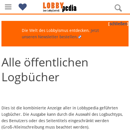
[
]
schließen
Die Welt des Lobbyismus entdecken.
Jetzt
unseren Newsletter bestellen.
Alle öffentlichen
Navigation
Logbücher
Über Lobbypedia
Inhalt A-Z
Artikel nach Kategorien
Dies ist die kombinierte Anzeige aller in Lobbypedia geführten
Logbücher. Die Ausgabe kann durch die Auswahl des Logbuchtyps,
FAQ
des Benutzers oder des Seitentitels eingeschränkt werden
(Groß-/Kleinschreibung muss beachtet werden).