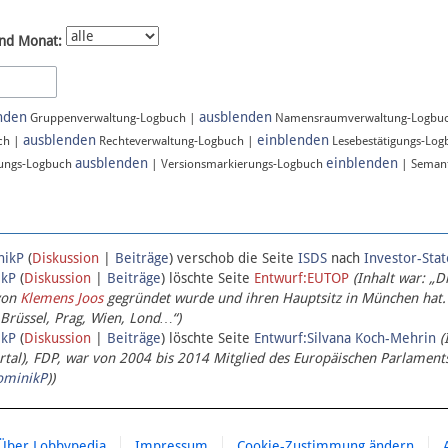
nd Monat:
nden
ausblenden
Gruppenverwaltung-Logbuch |
Namensraumverwaltung-Logbu
ausblenden
einblenden
ch |
Rechteverwaltung-Logbuch |
Lesebestätigungs-Lo
ausblenden
einblenden
ungs-Logbuch
| Versionsmarkierungs-Logbuch
| Semant
nikP
(
Diskussion
|
Beiträge
)
verschob die Seite
ISDS
nach
Investor-Sta
ikP
(
Diskussion
|
Beiträge
)
löschte Seite
Entwurf:EUTOP
(Inhalt war: „D
von
Klemens Joos
gegründet wurde und ihren Hauptsitz in München hat.
 Brüssel, Prag, Wien, Lond…“)
ikP
(
Diskussion
|
Beiträge
)
löschte Seite
Entwurf:Silvana Koch-Mehrin
(
l), FDP, war von 2004 bis 2014 Mitglied des Europäischen Parlaments,
ominikP
))
Über Lobbypedia
Impressum
Cookie-Zustimmung ändern