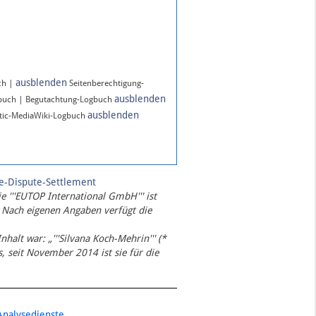
ausblenden
ch |
Seitenberechtigung-
ausblenden
gbuch | Begutachtung-Logbuch
ausblenden
ic-MediaWiki-Logbuch
te-Dispute-Settlement
ie '''EUTOP International GmbH''' ist
 Nach eigenen Angaben verfügt die
Inhalt war: „'''Silvana Koch-Mehrin''' (*
 seit November 2014 ist sie für die
Analysedienste