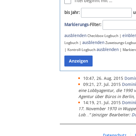
Titel beginnt mit …
Newsletter
bis Jahr:
u
Bluesky
Markierungs
-Filter:
Facebook
Instagram
ausblenden
einble
Checkbox-Logbuch |
ausblenden
Logbuch |
Zuweisungs-Logbu
ausblenden
| Kontroll-Logbuch
| Markier
10:47, 26. Aug. 2015
Domi
09:21, 27. Jul. 2015
Domin
eine Lobbyagentur, die 1990 
Agentur über Büros in Berlin,
14:19, 21. Jul. 2015
Domin
17. November 1970 in Wupperta
Lob…“ (einziger Bearbeiter:
D
Datenschutz