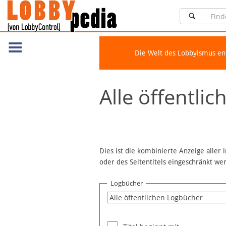
Die Welt des Lobbyismus e
Navigation
Alle öffentli
Über Lobbypedia
Inhalt A-Z
Artikel nach Kategorien
FAQ
Dies ist die kombinierte Anzeige aller
oder des Seitentitels eingeschränkt w
Spenden
Fördermitglied werden
Logbücher
Fehler melden
Vernetzen