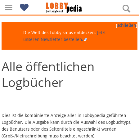
[
]
schließen
Die Welt des Lobbyismus entdecken.
Jetzt
unseren Newsletter bestellen.
Alle öffentlichen
Navigation
Logbücher
Über Lobbypedia
Inhalt A-Z
Artikel nach Kategorien
Dies ist die kombinierte Anzeige aller in Lobbypedia geführten
Logbücher. Die Ausgabe kann durch die Auswahl des Logbuchtyps,
FAQ
des Benutzers oder des Seitentitels eingeschränkt werden
(Groß-/Kleinschreibung muss beachtet werden).