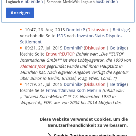
einblenden
ausblenden
Logbuch
| Semantic-MediaWiki-Logbuch
Datenschutz
Über Lobbypedia
10:47, 26. Aug. 2015
DominikP
(
Diskussion
|
Beiträge
)
verschob die Seite
ISDS
nach
Investor-State-Dispute-
Settlement
Impressum
09:21, 27. Jul. 2015
DominikP
(
Diskussion
|
Beiträge
)
löschte Seite
Entwurf:EUTOP
(Inhalt war: „Die '''EUTOP
International GmbH''' ist eine Lobbyagentur, die 1990 von
Klemens Joos
gegründet wurde und ihren Hauptsitz in
München hat. Nach eigenen Angaben verfügt die Agentur
über Büros in Berlin, Brüssel, Prag, Wien, Lond…“)
14:19, 21. Jul. 2015
DominikP
(
Diskussion
|
Beiträge
)
löschte Seite
Entwurf:Silvana Koch-Mehrin
(Inhalt war:
„'''Silvana Koch-Mehrin''' (* 17. November 1970 in
Wuppertal), FDP, war von 2004 bis 2014 Mitglied des
Europäischen Parlaments, seit November 2014 ist sie für
die Lob…“ (einziger Bearbeiter:
DominikP
))
Diese Website verwendet Cookies, um die
Benutzerfreundlichkeit zu verbessern.
Cookie-Zustimmungseinstellungen