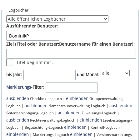
Spenden
Logbücher
Fördermitglied werden
Ausführender Benutzer:
Fehler melden
Ziel (Titel oder Benutzer:Benutzername für einen Benutzer):
Vernetzen
Titel beginnt mit …
Newsletter
bis Jahr:
und Monat:
Bluesky
Markierungs
-Filter:
ausblenden
einblenden
Facebook
Checkbox-Logbuch |
Gruppenverwaltung-
ausblenden
ausblenden
Logbuch |
Namensraumverwaltung-Logbuch |
ausblenden
Instagram
Seitenberechtigung-Logbuch |
Zuweisungs-Logbuch |
ausblenden
einblenden
Rechteverwaltung-Logbuch |
Lesebestätigungs-
einblenden
Logbuch | Begutachtung-Logbuch
| Kontroll-Logbuch
einblenden
einblenden
| Markierungs-Logbuch
| Versionsmarkierungs-
Anmelden