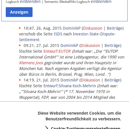
einblenden
einblenden
Logbuch
| Semantic-MediaWiki-Logbuch
Datenschutz
Über Lobbypedia
10:47, 26. Aug. 2015
DominikP
(
Diskussion
|
Beiträge
)
verschob die Seite
ISDS
nach
Investor-State-Dispute-
Settlement
Impressum
09:21, 27. Jul. 2015
DominikP
(
Diskussion
|
Beiträge
)
löschte Seite
Entwurf:EUTOP
(Inhalt war: „Die '''EUTOP
International GmbH''' ist eine Lobbyagentur, die 1990 von
Klemens Joos
gegründet wurde und ihren Hauptsitz in
München hat. Nach eigenen Angaben verfügt die Agentur
über Büros in Berlin, Brüssel, Prag, Wien, Lond…“)
14:19, 21. Jul. 2015
DominikP
(
Diskussion
|
Beiträge
)
löschte Seite
Entwurf:Silvana Koch-Mehrin
(Inhalt war:
„'''Silvana Koch-Mehrin''' (* 17. November 1970 in
Wuppertal), FDP, war von 2004 bis 2014 Mitglied des
Europäischen Parlaments, seit November 2014 ist sie für
die Lob…“ (einziger Bearbeiter:
DominikP
))
Diese Website verwendet Cookies, um die
Benutzerfreundlichkeit zu verbessern.
Cookie-Zustimmungseinstellungen