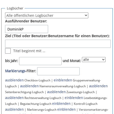
Spenden
Logbücher
Fördermitglied werden
Ausführender Benutzer:
Fehler melden
Ziel (Titel oder Benutzer:Benutzername für einen Benutzer):
Vernetzen
Titel beginnt mit …
Newsletter
bis Jahr:
und Monat:
Bluesky
Markierungs
-Filter:
ausblenden
einblenden
Facebook
Checkbox-Logbuch |
Gruppenverwaltung-
ausblenden
ausblenden
Logbuch |
Namensraumverwaltung-Logbuch |
ausblenden
Instagram
Seitenberechtigung-Logbuch |
Zuweisungs-Logbuch |
ausblenden
einblenden
Rechteverwaltung-Logbuch |
Lesebestätigungs-
einblenden
Logbuch | Begutachtung-Logbuch
| Kontroll-Logbuch
ausblenden
einblenden
| Markierungs-Logbuch
| Versionsmarkierungs-
Anmelden