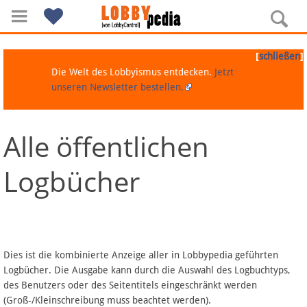
[
]
schließen
Die Welt des Lobbyismus entdecken.
Jetzt
unseren Newsletter bestellen.
Alle öffentlichen
Navigation
Logbücher
Über Lobbypedia
Inhalt A-Z
Artikel nach Kategorien
Dies ist die kombinierte Anzeige aller in Lobbypedia geführten
Logbücher. Die Ausgabe kann durch die Auswahl des Logbuchtyps,
FAQ
des Benutzers oder des Seitentitels eingeschränkt werden
(Groß-/Kleinschreibung muss beachtet werden).