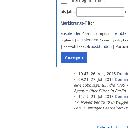
Titel beginnt mit …
Newsletter
bis Jahr:
u
Bluesky
Markierungs
-Filter:
Facebook
Instagram
ausblenden
einble
Checkbox-Logbuch |
ausblenden
Logbuch |
Zuweisungs-Logbu
ausblenden
| Kontroll-Logbuch
| Markier
10:47, 26. Aug. 2015
Domi
09:21, 27. Jul. 2015
Domin
eine Lobbyagentur, die 1990 
Agentur über Büros in Berlin,
14:19, 21. Jul. 2015
Domin
17. November 1970 in Wupperta
Lob…“ (einziger Bearbeiter:
D
Datenschutz