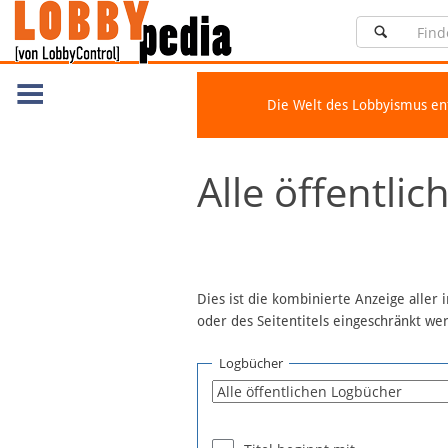
Die Welt des Lobbyismus e
Navigation
Alle öffentli
Über Lobbypedia
Inhalt A-Z
Artikel nach Kategorien
FAQ
Dies ist die kombinierte Anzeige aller
oder des Seitentitels eingeschränkt w
Spenden
Fördermitglied werden
Logbücher
Fehler melden
Vernetzen