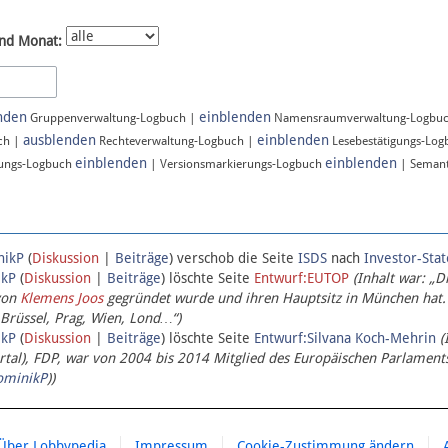
nd Monat:
nden
einblenden
Gruppenverwaltung-Logbuch |
Namensraumverwaltung-Logbu
ausblenden
einblenden
ch |
Rechteverwaltung-Logbuch |
Lesebestätigungs-Lo
einblenden
einblenden
ungs-Logbuch
| Versionsmarkierungs-Logbuch
| Semant
nikP
(
Diskussion
|
Beiträge
)
verschob die Seite
ISDS
nach
Investor-Sta
ikP
(
Diskussion
|
Beiträge
)
löschte Seite
Entwurf:EUTOP
(Inhalt war: „D
von
Klemens Joos
gegründet wurde und ihren Hauptsitz in München hat.
 Brüssel, Prag, Wien, Lond…“)
ikP
(
Diskussion
|
Beiträge
)
löschte Seite
Entwurf:Silvana Koch-Mehrin
(
l), FDP, war von 2004 bis 2014 Mitglied des Europäischen Parlaments,
ominikP
))
Über Lobbypedia
Impressum
Cookie-Zustimmung ändern