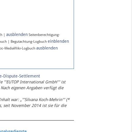
ausblenden
ch |
Seitenberechtigung-
einblenden
gbuch | Begutachtung-Logbuch
ausblenden
ic-MediaWiki-Logbuch
te-Dispute-Settlement
ie '''EUTOP International GmbH''' ist
 Nach eigenen Angaben verfügt die
Inhalt war: „'''Silvana Koch-Mehrin''' (*
 seit November 2014 ist sie für die
Analysedienste